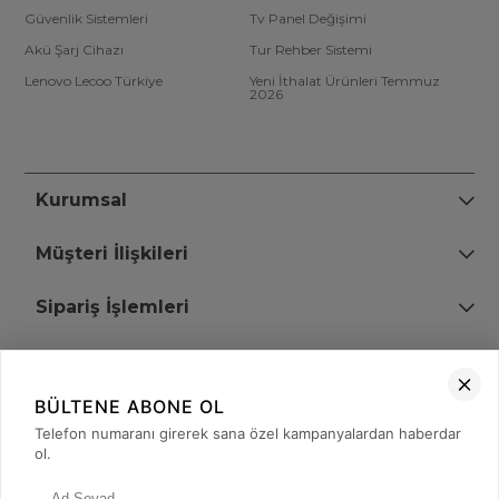
Güvenlik Sistemleri
Tv Panel Değişimi
Akü Şarj Cihazı
Tur Rehber Sistemi
Lenovo Lecoo Türkiye
Yeni İthalat Ürünleri Temmuz
2026
Kurumsal
Müşteri İlişkileri
Sipariş İşlemleri
Bize Ulaşın
BÜLTENE ABONE OL
+90 (850) 473 08 08
Telefon numaranı girerek sana özel kampanyalardan haberdar
ol.
Tevfik Bey Mah. Dr. Ali Demir Cd. No:51 Kat:2 Kobi İş Merkezi
Küçükçekmece / İstanbul