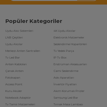
Popüler Kategoriler
Uydu Alıcı Sistemleri
4K Uydu Alıcılar
LNB Çeşitleri
Elektronik Malzemeler
Uydu Alıcılar
Seslendirme Hoparlörleri
Merkezi Anten Santralleri
Tv Yedek Parça
Tv Led Bar
IP Tv Box
Anten Kabloları
Enstrüman Aksesuarları
Çanak Anten
Cami Seslendirme
Fotokapan
Askı Aparatları
Access Point
İnvertör Fiyatları
Kuru Aküler
Akım Korumalı Prizler
Notebook Adaptör
Samsung Led Bar
Tv Tamir Malzemeleri
Tırnak Masa Lambası