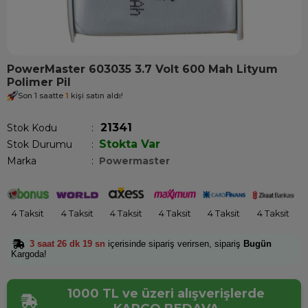
PowerMaster 603035 3.7 Volt 600 Mah Lityum
Polimer Pil
Son 1 saatte
1
kişi satın aldı!
21341
Stok Kodu
Stokta Var
Stok Durumu
:
Marka
:
Powermaster
4 Taksit
4 Taksit
4 Taksit
4 Taksit
4 Taksit
4 Taksit
3 saat 26 dk 19 sn
içerisinde sipariş verirsen, sipariş
Bugün
Kargoda!
1000 TL ve üzeri alışverişlerde