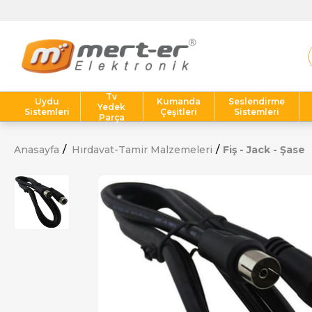
Tv
Uydu
Kumanda
Seslendirme
Yedek
Sistemleri
Çeşitleri
Sistemleri
Parça
Anasayfa
Hırdavat-Tamir Malzemeleri
Fiş - Jack - Şase