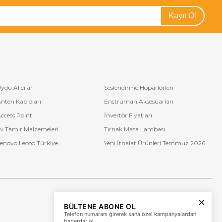
Kayıt Ol
ydu Alıcılar
Seslendirme Hoparlörleri
nten Kabloları
Enstrüman Aksesuarları
ccess Point
İnvertör Fiyatları
v Tamir Malzemeleri
Tırnak Masa Lambası
enovo Lecoo Türkiye
Yeni İthalat Ürünleri Temmuz 2026
Bize Ulaşın
BÜLTENE ABONE OL
+90 (850) 473 08 08
Telefon numaranı girerek sana özel kampanyalardan
haberdar ol.