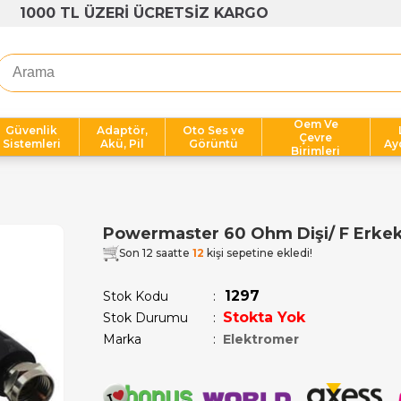
1000 TL ÜZERİ ÜCRETSİZ KARGO
Oem Ve
Güvenlik
Adaptör,
Oto Ses ve
Çevre
Sistemleri
Akü, Pil
Görüntü
Ay
Birimleri
Powermaster 60 Ohm Dişi/ F Erkek
Son 12 saatte
12
kişi sepetine ekledi!
1297
Stok Kodu
Stokta Yok
Stok Durumu
:
Marka
:
Elektromer