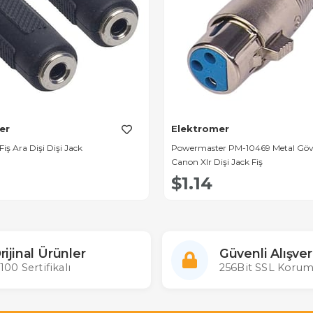
er
Elektromer
iş Ara Dişi Dişi Jack
Powermaster PM-10469 Metal Gövd
Canon Xlr Dişi Jack Fiş
$1.14
rijinal Ürünler
Güvenli Alışver
100 Sertifikalı
256Bit SSL Korum