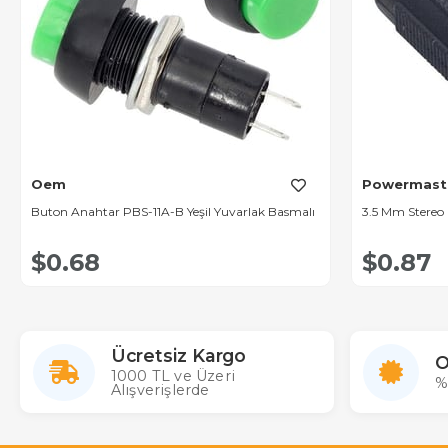
Oem
Powermast
Buton Anahtar PBS-11A-B Yeşil Yuvarlak Basmalı
3.5 Mm Stereo F
$0.68
$0.87
Ücretsiz Kargo
O
1000 TL ve Üzeri
%
Alışverişlerde