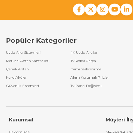
Popüler Kategoriler
Uydu Alıcı Sistemleri
4K Uydu Alıcılar
Merkezi Anten Santralleri
Tv Yedek Parça
Çanak Anten
Cami Seslendirme
Kuru Aküler
Akım Korumalı Prizler
Güvenlik Sistemleri
Tv Panel Değişimi
Kurumsal
Müşteri İliş
Hakkımızda
Mesafeli Satış S