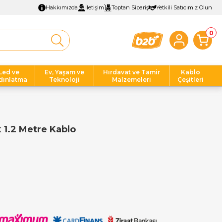
Hakkımızda
İletişim
Toptan Sipariş
Yetkili Satıcımız Olun
0
Led ve
Ev, Yaşam ve
Hırdavat ve Tamir
Kablo
dınlatma
Teknoloji
Malzemeleri
Çeşitleri
 1.2 Metre Kablo