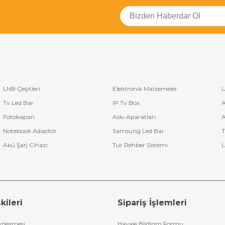
LNB Çeşitleri
Elektronik Malzemeler
U
Tv Led Bar
IP Tv Box
A
Fotokapan
Askı Aparatları
A
Notebook Adaptör
Samsung Led Bar
T
Akü Şarj Cihazı
Tur Rehber Sistemi
L
kileri
Sipariş İşlemleri
özleşmesi
Havale Bildirim Formu