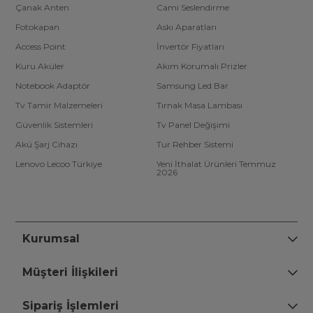
Çanak Anten
Cami Seslendirme
Fotokapan
Askı Aparatları
Access Point
İnvertör Fiyatları
Kuru Aküler
Akım Korumalı Prizler
Notebook Adaptör
Samsung Led Bar
Tv Tamir Malzemeleri
Tırnak Masa Lambası
Güvenlik Sistemleri
Tv Panel Değişimi
Akü Şarj Cihazı
Tur Rehber Sistemi
Lenovo Lecoo Türkiye
Yeni İthalat Ürünleri Temmuz
2026
Kurumsal
Müşteri İlişkileri
Sipariş İşlemleri