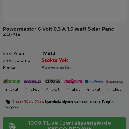
Powermaster 6 Volt 0.3 A 1.5 Watt Solar Panel
ZO-715
Son 12 saatte
12
kişi sepetine ekledi!
17912
Stok Kodu
Stokta Yok
Stok Durumu
:
Marka
:
Powermaster
4 Taksit
4 Taksit
4 Taksit
4 Taksit
4 Taksit
4 Taksit
7 saat 36 dk 29 sn
içerisinde sipariş verirsen, sipariş
Bugün
Kargoda!
1000 TL ve üzeri alışverişlerde