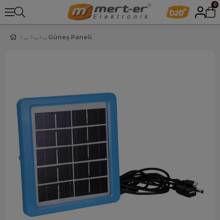
0
Güneş Paneli