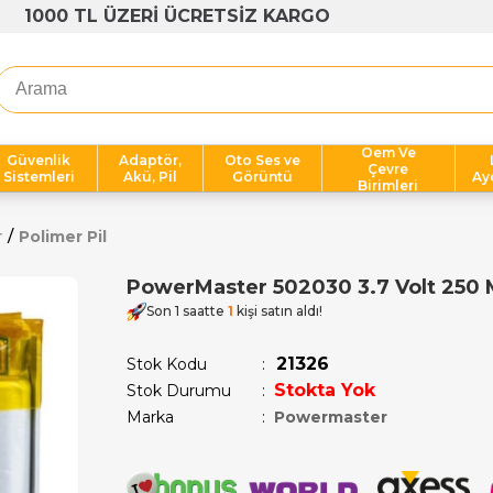
1000 TL ÜZERİ ÜCRETSİZ KARGO
Oem Ve
Güvenlik
Adaptör,
Oto Ses ve
Çevre
Sistemleri
Akü, Pil
Görüntü
Ay
Birimleri
r
Polimer Pil
PowerMaster 502030 3.7 Volt 250 M
Son 1 saatte
1
kişi satın aldı!
21326
Stok Kodu
Stokta Yok
Stok Durumu
:
Marka
:
Powermaster