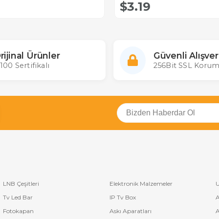
$3.19
rijinal Ürünler
Güvenli Alışver
100 Sertifikalı
256Bit SSL Korum
LNB Çeşitleri
Elektronik Malzemeler
U
Tv Led Bar
IP Tv Box
A
Fotokapan
Askı Aparatları
A