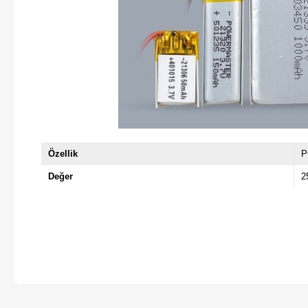
Özellik
P
Değer
2