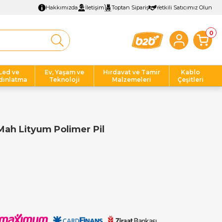
Hakkımızda
İletişim
Toptan Sipariş
Yetkili Satıcımız Olun
0
Led ve
Ev, Yaşam ve
Hırdavat ve Tamir
Kablo
dınlatma
Teknoloji
Malzemeleri
Çeşitleri
ah Lityum Polimer Pil