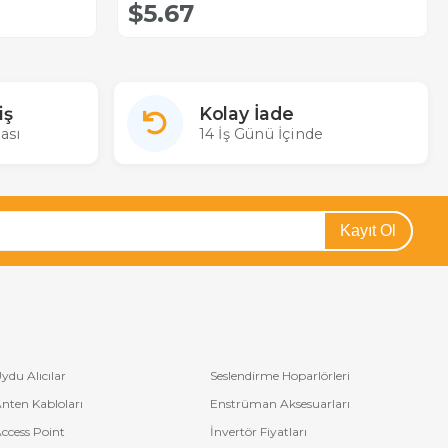
$5.67
iş
Kolay İade
ası
14 İş Günü İçinde
Kayıt Ol
ydu Alıcılar
Seslendirme Hoparlörleri
nten Kabloları
Enstrüman Aksesuarları
ccess Point
İnvertör Fiyatları