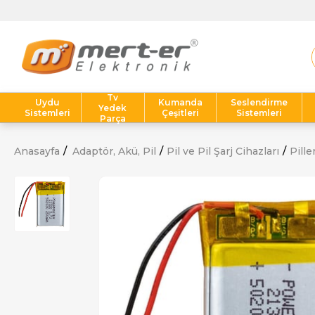
Tv
Uydu
Kumanda
Seslendirme
Yedek
Sistemleri
Çeşitleri
Sistemleri
Parça
Anasayfa
Adaptör, Akü, Pil
Pil ve Pil Şarj Cihazları
Pille