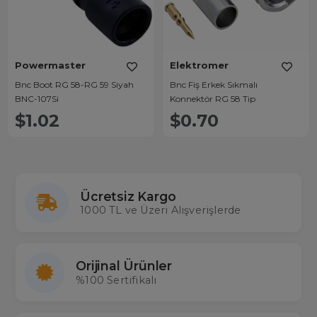
Powermaster
Elektromer
Bnc Boot RG 58-RG 59 Siyah
Bnc Fiş Erkek Sıkmalı
BNC-107Si
Konnektör RG 58 Tip
$1.02
$0.70
Ücretsiz Kargo
1000 TL ve Üzeri Alışverişlerde
Orijinal Ürünler
%100 Sertifikalı