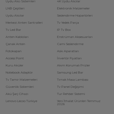
Uydu Alıcı Sistemleri
4K Uydu Alıcılar
LNB Çeşitleri
Elektronik Malzemeler
Uydu Alıcılar
Seslendirme Hoparlörleri
Merkezi Anten Santralleri
Tv Yedek Parça
Tv Led Bar
IP Tv Box
Anten Kabloları
Enstrüman Aksesuarları
Çanak Anten
Cami Seslendirme
Fotokapan
Askı Aparatları
Access Point
İnvertör Fiyatları
Kuru Aküler
Akım Korumalı Prizler
Notebook Adaptör
Samsung Led Bar
Tv Tamir Malzemeleri
Tırnak Masa Lambası
Güvenlik Sistemleri
Tv Panel Değişimi
Akü Şarj Cihazı
Tur Rehber Sistemi
Lenovo Lecoo Türkiye
Yeni İthalat Ürünleri Temmuz
2026