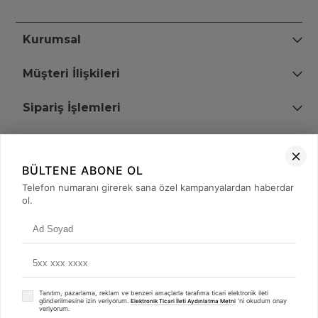
Kurumsal
Müşteri İlişkileri
Sipariş İşlemleri
Bize Ulaşın
BÜLTENE ABONE OL
+90 (850) 473 08 08
Telefon numaranı girerek sana özel kampanyalardan haberdar
ol.
Tevfik Bey Mah. Dr. Ali Demir Cd. No:51 Kat:2 Kobi İş Merkezi
Küçükçekmece / İstanbul
Tanıtım, pazarlama, reklam ve benzeri amaçlarla tarafıma ticari elektronik ileti
gönderilmesine izin veriyorum.
'ni okudum onay
Elektronik Ticari İleti Aydınlatma Metni
veriyorum.