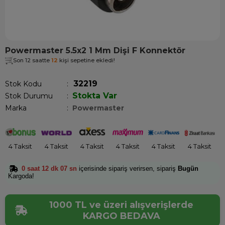
Powermaster 5.5x2 1 Mm Dişi F Konnektör
Son 12 saatte
12
kişi sepetine ekledi!
32219
Stok Kodu
Stokta Var
Stok Durumu
:
Marka
:
Powermaster
4 Taksit
4 Taksit
4 Taksit
4 Taksit
4 Taksit
4 Taksit
0 saat 12 dk 07 sn
içerisinde sipariş verirsen, sipariş
Bugün
Kargoda!
1000 TL ve üzeri alışverişlerde
KARGO BEDAVA