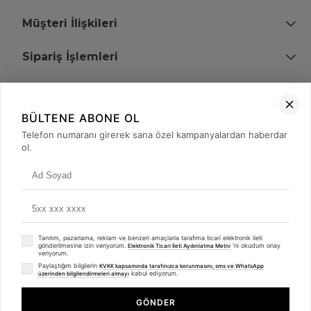
Müşteri İlişkileri
Sipariş İşlemleri
Bize Ulaşın
BÜLTENE ABONE OL
+90 (850) 473 08 08
Telefon numaranı girerek sana özel kampanyalardan haberdar
ol.
Tevfik Bey Mah. Dr. Ali Demir Cd. No:51 Kat:2 Kobi İş Merkezi
Küçükçekmece / İstanbul
Tanıtım, pazarlama, reklam ve benzeri amaçlarla tarafıma ticari elektronik ileti
gönderilmesine izin veriyorum.
'ni okudum onay
Elektronik Ticari İleti Aydınlatma Metni
veriyorum.
Paylaştığım bilgilerin
KVKK kapsamında tarafınızca korunmasını, sms ve WhatsApp
kabul ediyorum.
üzerinden bilgilendirmeleri almayı
© 2008 - 2026
merterelektronik.com
Whatsapp
- Tüm Hakları Saklıdır. Kredi kartı bilgileriniz 256bit SSL sertifikası ile
GÖNDER
korunmaktadır.