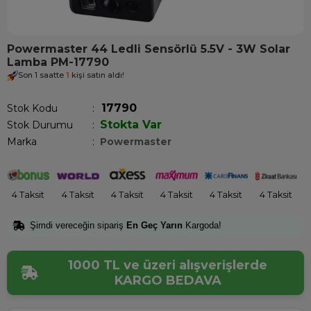
Powermaster 44 Ledli Sensörlü 5.5V - 3W Solar
Lamba PM-17790
Son 1 saatte
1
kişi satın aldı!
17790
Stok Kodu
Stokta Var
Stok Durumu
:
Marka
:
Powermaster
4 Taksit
4 Taksit
4 Taksit
4 Taksit
4 Taksit
4 Taksit
Şimdi vereceğin sipariş
En Geç Yarın
Kargoda!
1000 TL ve üzeri alışverişlerde
KARGO BEDAVA