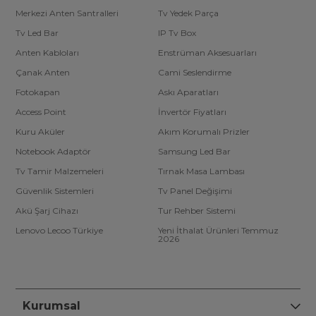
Merkezi Anten Santralleri
Tv Yedek Parça
Tv Led Bar
IP Tv Box
Anten Kabloları
Enstrüman Aksesuarları
Çanak Anten
Cami Seslendirme
Fotokapan
Askı Aparatları
Access Point
İnvertör Fiyatları
Kuru Aküler
Akım Korumalı Prizler
Notebook Adaptör
Samsung Led Bar
Tv Tamir Malzemeleri
Tırnak Masa Lambası
Güvenlik Sistemleri
Tv Panel Değişimi
Akü Şarj Cihazı
Tur Rehber Sistemi
Lenovo Lecoo Türkiye
Yeni İthalat Ürünleri Temmuz
2026
Kurumsal