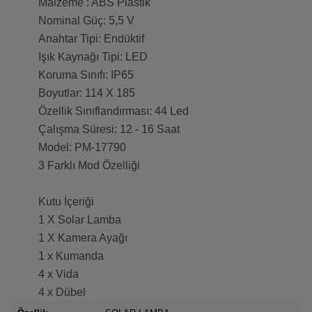
Malzeme : ABS Plastik
Nominal Güç: 5,5 V
Anahtar Tipi: Endüktif
Işık Kaynağı Tipi: LED
Koruma Sınıfı: IP65
Boyutlar: 114 X 185
Özellik Sınıflandırması: 44 Led
Çalışma Süresi: 12 - 16 Saat
Model: PM-17790
3 Farklı Mod Özelliği
Kutu İçeriği
1 X Solar Lamba
1 X Kamera Ayağı
1 x Kumanda
4 x Vida
4 x Dübel