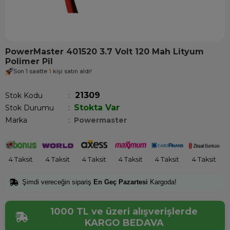
PowerMaster 401520 3.7 Volt 120 Mah Lityum
Polimer Pil
Son 1 saatte
1
kişi satın aldı!
21309
Stok Kodu
Stokta Var
Stok Durumu
:
Marka
:
Powermaster
4 Taksit
4 Taksit
4 Taksit
4 Taksit
4 Taksit
4 Taksit
Şimdi vereceğin sipariş
En Geç Pazartesi
Kargoda!
1000 TL ve üzeri alışverişlerde
KARGO BEDAVA