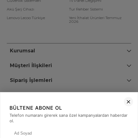
Güvenlik Sistemleri
Tv Panel Değişimi
Akü Şarj Cihazı
Tur Rehber Sistemi
Lenovo Lecoo Türkiye
Yeni İthalat Ürünleri Temmuz
2026
Kurumsal
Müşteri İlişkileri
Sipariş İşlemleri
Bize Ulaşın
BÜLTENE ABONE OL
+90 (850) 473 08 08
Telefon numaranı girerek sana özel kampanyalardan haberdar
ol.
Tevfik Bey Mah. Dr. Ali Demir Cd. No:51 Kat:2 Kobi İş Merkezi
Küçükçekmece / İstanbul