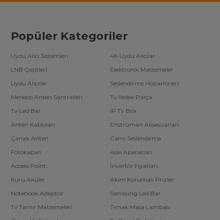
Popüler Kategoriler
Uydu Alıcı Sistemleri
4K Uydu Alıcılar
LNB Çeşitleri
Elektronik Malzemeler
Uydu Alıcılar
Seslendirme Hoparlörleri
Merkezi Anten Santralleri
Tv Yedek Parça
Tv Led Bar
IP Tv Box
Anten Kabloları
Enstrüman Aksesuarları
Çanak Anten
Cami Seslendirme
Fotokapan
Askı Aparatları
Access Point
İnvertör Fiyatları
Kuru Aküler
Akım Korumalı Prizler
Notebook Adaptör
Samsung Led Bar
Tv Tamir Malzemeleri
Tırnak Masa Lambası