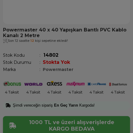
Powermaster 40 x 40 Yapışkan Bantlı PVC Kablo
Kanalı 2 Metre
Son 12 saatte
12
kişi sepetine ekledi!
14802
Stok Kodu
Stokta Yok
Stok Durumu
:
Marka
:
Powermaster
4 Taksit
4 Taksit
4 Taksit
4 Taksit
4 Taksit
4 Taksit
Şimdi vereceğin sipariş
En Geç Yarın
Kargoda!
1000 TL ve üzeri alışverişlerde
KARGO BEDAVA