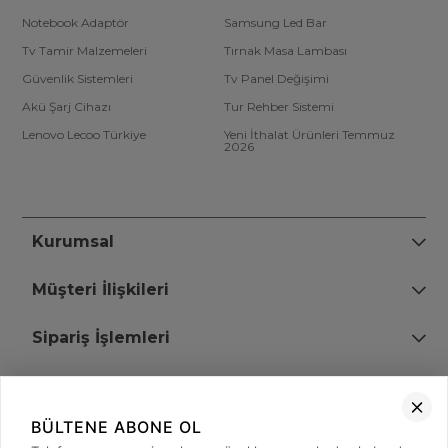
Notebook Adaptör
Samsung Led Bar
Tv Tamir Malzemeleri
Tırnak Masa Lambası
Güvenlik Sistemleri
Tv Panel Değişimi
Akü Şarj Cihazı
Tur Rehber Sistemi
Lenovo Lecoo Türkiye
Yeni İthalat Ürünleri Temmuz
2026
Kurumsal
Müşteri İlişkileri
Sipariş İşlemleri
Bize Ulaşın
BÜLTENE ABONE OL
+90 (850) 473 08 08