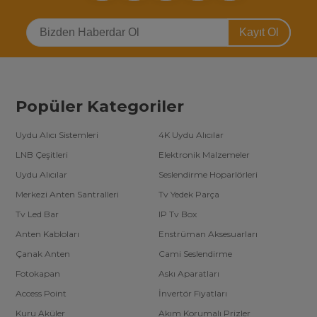
Kayıt Ol
Popüler Kategoriler
Uydu Alıcı Sistemleri
4K Uydu Alıcılar
LNB Çeşitleri
Elektronik Malzemeler
Uydu Alıcılar
Seslendirme Hoparlörleri
Merkezi Anten Santralleri
Tv Yedek Parça
Tv Led Bar
IP Tv Box
Anten Kabloları
Enstrüman Aksesuarları
Çanak Anten
Cami Seslendirme
Fotokapan
Askı Aparatları
Access Point
İnvertör Fiyatları
Kuru Aküler
Akım Korumalı Prizler