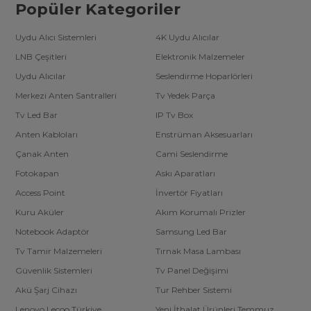
Popüler Kategoriler
Uydu Alıcı Sistemleri
4K Uydu Alıcılar
LNB Çeşitleri
Elektronik Malzemeler
Uydu Alıcılar
Seslendirme Hoparlörleri
Merkezi Anten Santralleri
Tv Yedek Parça
Tv Led Bar
IP Tv Box
Anten Kabloları
Enstrüman Aksesuarları
Çanak Anten
Cami Seslendirme
Fotokapan
Askı Aparatları
Access Point
İnvertör Fiyatları
Kuru Aküler
Akım Korumalı Prizler
Notebook Adaptör
Samsung Led Bar
Tv Tamir Malzemeleri
Tırnak Masa Lambası
Güvenlik Sistemleri
Tv Panel Değişimi
Akü Şarj Cihazı
Tur Rehber Sistemi
Lenovo Lecoo Türkiye
Yeni İthalat Ürünleri Temmuz