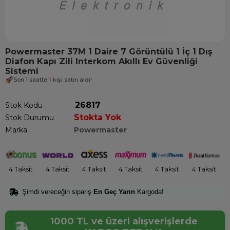
Powermaster 37M 1 Daire 7 Görüntülü 1 İç 1 Dış
Diafon Kapı Zili Interkom Akıllı Ev Güvenliği
Sistemi
Son 1 saatte
1
kişi satın aldı!
26817
Stok Kodu
Stokta Yok
Stok Durumu
:
Marka
:
Powermaster
4 Taksit
4 Taksit
4 Taksit
4 Taksit
4 Taksit
4 Taksit
Şimdi vereceğin sipariş
En Geç Yarın
Kargoda!
1000 TL ve üzeri alışverişlerde