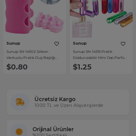
Sunup
Sunup
Sunup SN-14502 Silikon
Sunup SN-14515 Pratik
Vantuzlu Pratik Duş Başlığı
Doldurulabilir Mini Cep Parfüm
Tutucu
Şişesi Alüminyum (5ML)
$0.80
$1.25
Ücretsiz Kargo
1000 TL ve Üzeri Alışverişlerde
Orijinal Ürünler
%100 Sertifikalı