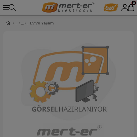
0
Ev ve Yaşam