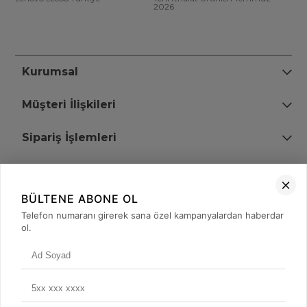
2026
Kurumsal
Müşteri İlişkileri
Sipariş İşlemleri
Bize Ulaşın
BÜLTENE ABONE OL
+90 (850) 473 08 08
Telefon numaranı girerek sana özel kampanyalardan haberdar
ol.
Tevfik Bey Mah. Dr. Ali Demir Cd. No:51 Kat:2 Kobi İş Merkezi
Küçükçekmece / İstanbul