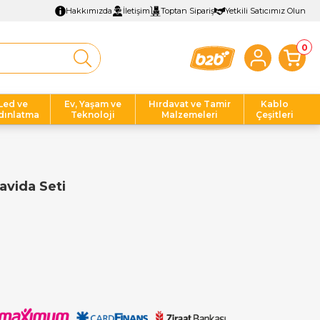
Hakkımızda
İletişim
Toptan Sipariş
Yetkili Satıcımız Olun
0
Led ve
Ev, Yaşam ve
Hırdavat ve Tamir
Kablo
dınlatma
Teknoloji
Malzemeleri
Çeşitleri
avida Seti