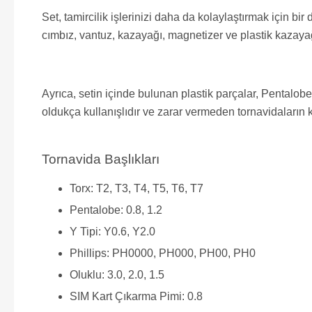
Set, tamircilik işlerinizi daha da kolaylaştırmak için 
cımbız, vantuz, kazayağı, magnetizer ve plastik kazayağı g
Ayrıca, setin içinde bulunan plastik parçalar, Pentalobe 
oldukça kullanışlıdır ve zarar vermeden tornavidaların k
Tornavida Başlıkları
Torx: T2, T3, T4, T5, T6, T7
Pentalobe: 0.8, 1.2
Y Tipi: Y0.6, Y2.0
Phillips: PH0000, PH000, PH00, PH0
Oluklu: 3.0, 2.0, 1.5
SIM Kart Çıkarma Pimi: 0.8