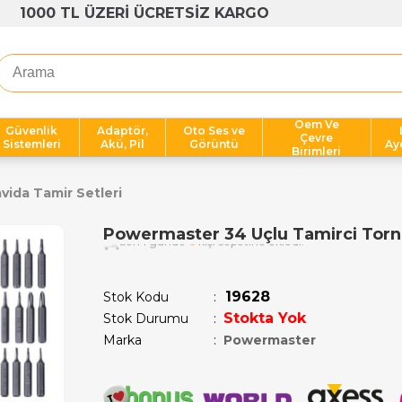
1000 TL ÜZERİ ÜCRETSİZ KARGO
Oem Ve
Güvenlik
Adaptör,
Oto Ses ve
Çevre
Sistemleri
Akü, Pil
Görüntü
Ay
Birimleri
vida Tamir Setleri
Powermaster 34 Uçlu Tamirci Torn
Son 1 günde
6
kişi sepetine ekledi!
19628
Stok Kodu
Stokta Yok
Stok Durumu
:
Marka
:
Powermaster