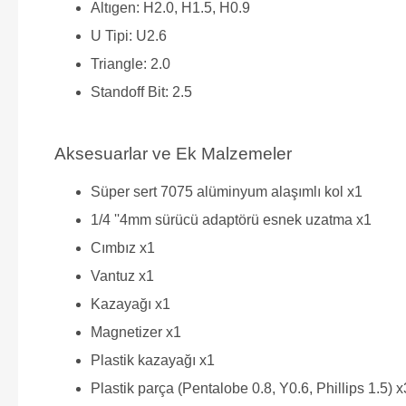
Altıgen: H2.0, H1.5, H0.9
U Tipi: U2.6
Triangle: 2.0
Standoff Bit: 2.5
Aksesuarlar ve Ek Malzemeler
Süper sert 7075 alüminyum alaşımlı kol x1
1/4 ''4mm sürücü adaptörü esnek uzatma x1
Cımbız x1
Vantuz x1
Kazayağı x1
Magnetizer x1
Plastik kazayağı x1
Plastik parça (Pentalobe 0.8, Y0.6, Phillips 1.5) x