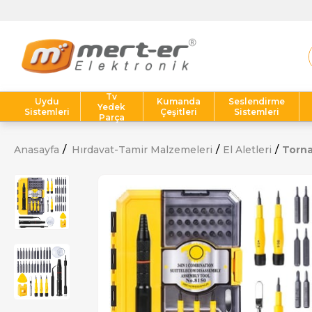
Tv
Uydu
Kumanda
Seslendirme
Yedek
Sistemleri
Çeşitleri
Sistemleri
Parça
Anasayfa
Hırdavat-Tamir Malzemeleri
El Aletleri
Torna