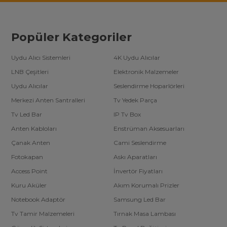
Popüler Kategoriler
Uydu Alıcı Sistemleri
4K Uydu Alıcılar
LNB Çeşitleri
Elektronik Malzemeler
Uydu Alıcılar
Seslendirme Hoparlörleri
Merkezi Anten Santralleri
Tv Yedek Parça
Tv Led Bar
IP Tv Box
Anten Kabloları
Enstrüman Aksesuarları
Çanak Anten
Cami Seslendirme
Fotokapan
Askı Aparatları
Access Point
İnvertör Fiyatları
Kuru Aküler
Akım Korumalı Prizler
Notebook Adaptör
Samsung Led Bar
Tv Tamir Malzemeleri
Tırnak Masa Lambası