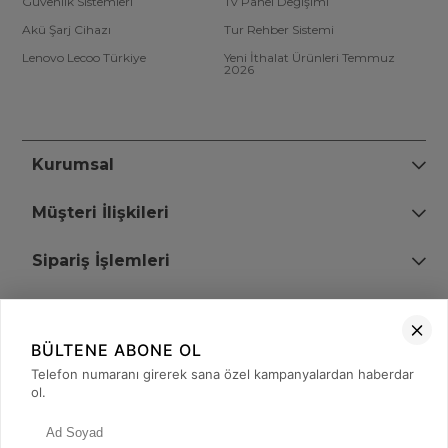
Güvenlik Sistemleri
Tv Panel Değişimi
Akü Şarj Cihazı
Tur Rehber Sistemi
Lenovo Lecoo Türkiye
Yeni İthalat Ürünleri Temmuz
2026
Kurumsal
Müşteri İlişkileri
Sipariş İşlemleri
Bize Ulaşın
BÜLTENE ABONE OL
+90 (850) 473 08 08
Telefon numaranı girerek sana özel kampanyalardan haberdar
ol.
Tevfik Bey Mah. Dr. Ali Demir Cd. No:51 Kat:2 Kobi İş Merkezi
Küçükçekmece / İstanbul