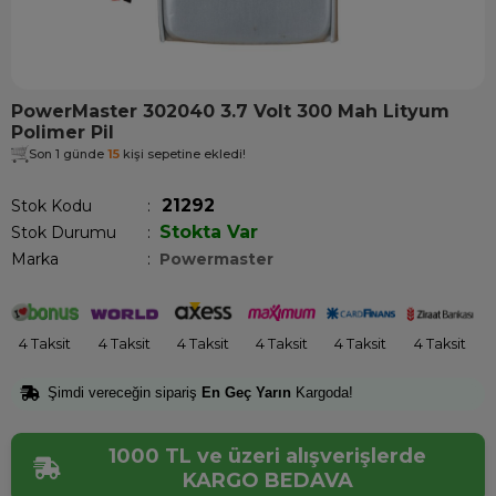
PowerMaster 302040 3.7 Volt 300 Mah Lityum
Polimer Pil
Son 1 günde
15
kişi sepetine ekledi!
21292
Stok Kodu
Stokta Var
Stok Durumu
:
Marka
:
Powermaster
4 Taksit
4 Taksit
4 Taksit
4 Taksit
4 Taksit
4 Taksit
Şimdi vereceğin sipariş
En Geç Yarın
Kargoda!
1000 TL ve üzeri alışverişlerde
KARGO BEDAVA