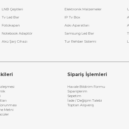
LNB Çeşitleri
Elektronik Malzemeler
U
Tv Led Bar
IP Tv Box
A
Fotokapan
Askı Aparatları
A
Notebook Adaptör
Samsung Led Bar
T
Akü Şarj Cihazı
Tur Rehber Sistemi
L
kileri
Sipariş İşlemleri
özleşmesi
Havale Bildirim Formu
nlik
Siparişlerim
i
Sepetim
tları
İade / Değişim Talebi
n Korunması
Toptan Alışveriş
me Metni
ücüler