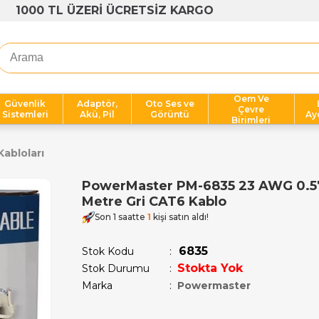
1000 TL ÜZERİ ÜCRETSİZ KARGO
Oem Ve
Güvenlik
Adaptör,
Oto Ses ve
Çevre
Sistemleri
Akü, Pil
Görüntü
Ay
Birimleri
abloları
PowerMaster PM-6835 23 AWG 0.5
Metre Gri CAT6 Kablo
Son 1 saatte
1
kişi satın aldı!
6835
Stok Kodu
Stokta Yok
Stok Durumu
:
Marka
:
Powermaster