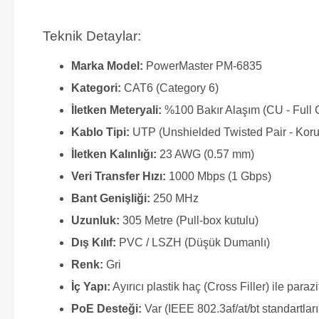
Teknik Detaylar:
Marka Model:
PowerMaster PM-6835
Kategori:
CAT6 (Category 6)
İletken Meteryali:
%100 Bakır Alaşım (CU - Full 
Kablo Tipi:
UTP (Unshielded Twisted Pair - Koru
İletken Kalınlığı:
23 AWG (0.57 mm)
Veri Transfer Hızı:
1000 Mbps (1 Gbps)
Bant Genişliği:
250 MHz
Uzunluk:
305 Metre (Pull-box kutulu)
Dış Kılıf:
PVC / LSZH (Düşük Dumanlı)
Renk:
Gri
İç Yapı:
Ayırıcı plastik haç (Cross Filler) ile paraz
PoE Desteği:
Var (IEEE 802.3af/at/bt standartla