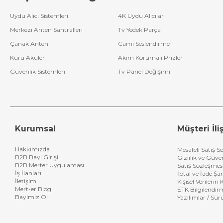
Uydu Alıcı Sistemleri
4K Uydu Alıcılar
Merkezi Anten Santralleri
Tv Yedek Parça
Çanak Anten
Cami Seslendirme
Kuru Aküler
Akım Korumalı Prizler
Güvenlik Sistemleri
Tv Panel Değişimi
Kurumsal
Müşteri İliş
Hakkımızda
Mesafeli Satış S
B2B Bayi Girişi
Gizlilik ve Güve
B2B Merter Uygulaması
Satış Sözleşmes
İş İlanları
İptal ve İade Şar
İletişim
Kişisel Verileri
Mert-er Blog
ETK Bilgilendir
Bayimiz Ol
Yazılımlar / Sür