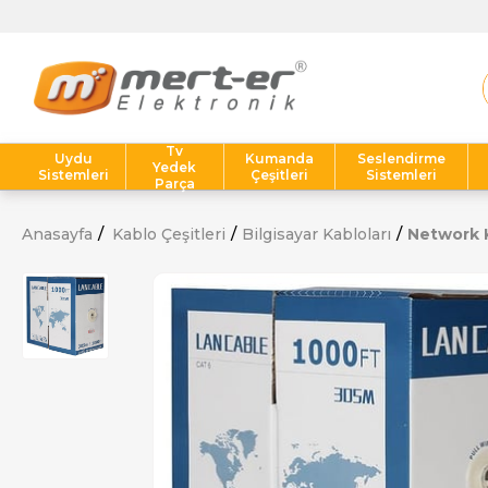
Tv
Uydu
Kumanda
Seslendirme
Yedek
Sistemleri
Çeşitleri
Sistemleri
Parça
Anasayfa
Kablo Çeşitleri
Bilgisayar Kabloları
Network K