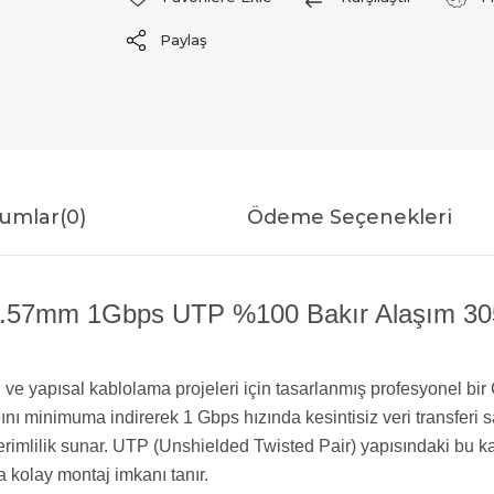
Paylaş
umlar
(0)
Ödeme Seçenekleri
7mm 1Gbps UTP %100 Bakır Alaşım 305 M
 ve yapısal kablolama projeleri için tasarlanmış profesyonel b
ını minimuma indirerek 1 Gbps hızında kesintisiz veri transferi s
lilik sunar. UTP (Unshielded Twisted Pair) yapısındaki bu kablo,
a kolay montaj imkanı tanır.