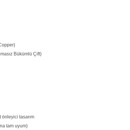
Copper)
masız Bükümlü Çift)
it önleyici tasarım
rına tam uyum)