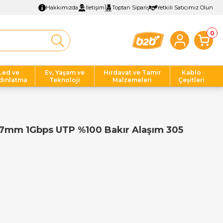
Hakkımızda
İletişim
Toptan Sipariş
Yetkili Satıcımız Olun
0
Led ve
Ev, Yaşam ve
Hırdavat ve Tamir
Kablo
dınlatma
Teknoloji
Malzemeleri
Çeşitleri
7mm 1Gbps UTP %100 Bakır Alaşım 305