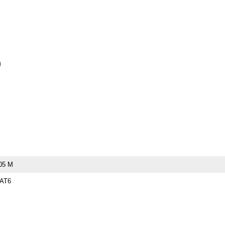
)
05 M
AT6