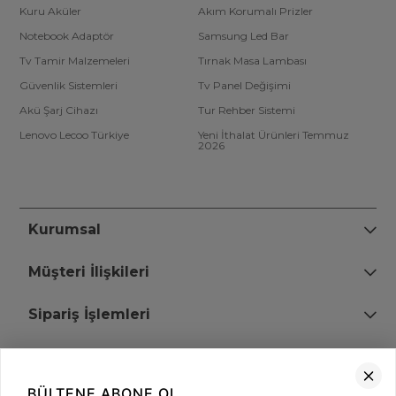
Kuru Aküler
Akım Korumalı Prizler
Notebook Adaptör
Samsung Led Bar
Tv Tamir Malzemeleri
Tırnak Masa Lambası
Güvenlik Sistemleri
Tv Panel Değişimi
Akü Şarj Cihazı
Tur Rehber Sistemi
Lenovo Lecoo Türkiye
Yeni İthalat Ürünleri Temmuz
2026
Kurumsal
Müşteri İlişkileri
Sipariş İşlemleri
Bize Ulaşın
BÜLTENE ABONE OL
+90 (850) 473 08 08