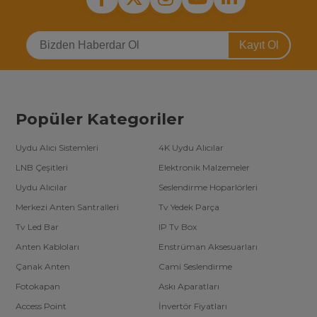
Kayıt Ol
Popüler Kategoriler
Uydu Alıcı Sistemleri
4K Uydu Alıcılar
LNB Çeşitleri
Elektronik Malzemeler
Uydu Alıcılar
Seslendirme Hoparlörleri
Merkezi Anten Santralleri
Tv Yedek Parça
Tv Led Bar
IP Tv Box
Anten Kabloları
Enstrüman Aksesuarları
Çanak Anten
Cami Seslendirme
Fotokapan
Askı Aparatları
Access Point
İnvertör Fiyatları