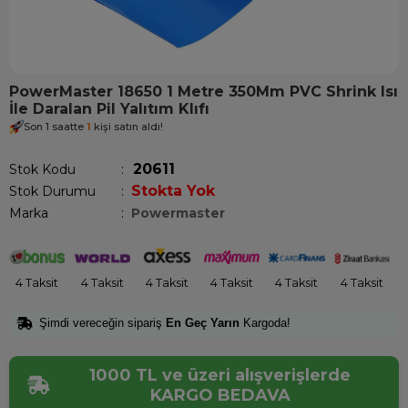
PowerMaster 18650 1 Metre 350Mm PVC Shrink Isı
İle Daralan Pil Yalıtım Klıfı
Son 1 saatte
1
kişi satın aldı!
20611
Stok Kodu
Stokta Yok
Stok Durumu
:
Marka
:
Powermaster
4 Taksit
4 Taksit
4 Taksit
4 Taksit
4 Taksit
4 Taksit
Şimdi vereceğin sipariş
En Geç Yarın
Kargoda!
1000 TL ve üzeri alışverişlerde
KARGO BEDAVA