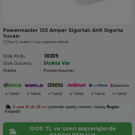
Powermaster 120 Amper Sigortalı Anfi Sigorta
Yuvası
Son 12 saatte
12
kişi sepetine ekledi!
18359
Stok Kodu
Stokta Var
Stok Durumu
:
Marka
:
Powermaster
4 Taksit
4 Taksit
4 Taksit
4 Taksit
4 Taksit
4 Taksit
6 saat 10 dk 28 sn
içerisinde sipariş verirsen, sipariş
Bugün
Kargoda!
1000 TL ve üzeri alışverişlerde