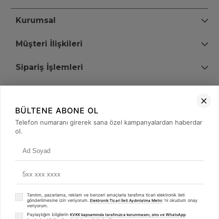
Kurumsal
Müşteri İlişkileri
Sipariş İşlemleri
Bize Ulaşın
BÜLTENE ABONE OL
+90 (850) 473 08 08
Telefon numaranı girerek sana özel kampanyalardan haberdar
ol.
Tevfik Bey Mah. Dr. Ali Demir Cd. No:51 Kat:2 Kobi İş Merkezi
Küçükçekmece / İstanbul
Tanıtım, pazarlama, reklam ve benzeri amaçlarla tarafıma ticari elektronik ileti
gönderilmesine izin veriyorum.
'ni okudum onay
Elektronik Ticari İleti Aydınlatma Metni
veriyorum.
Paylaştığım bilgilerin
KVKK kapsamında tarafınızca korunmasını, sms ve WhatsApp