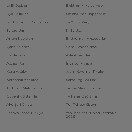
LNB Çeşitleri
Elektronik Malzemeler
Uydu Alıcılar
Seslendirme Hoparlörleri
Merkezi Anten Santralleri
Tv Yedek Parça
Tv Led Bar
IP Tv Box
Anten Kabloları
Enstrüman Aksesuarları
Çanak Anten
Cami Seslendirme
Fotokapan
Askı Aparatları
Access Point
İnvertör Fiyatları
Kuru Aküler
Akım Korumalı Prizler
Notebook Adaptör
Samsung Led Bar
Tv Tamir Malzemeleri
Tırnak Masa Lambası
Güvenlik Sistemleri
Tv Panel Değişimi
Akü Şarj Cihazı
Tur Rehber Sistemi
Lenovo Lecoo Türkiye
Yeni İthalat Ürünleri Temmuz
2026