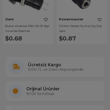
Oem
Powermaster
Buton Anahtar PBS-11A-B Yeşil
3.5 Mm Stereo Fiş Ara Dişi Dişi
Yuvarlak Basmalı
Jack
$0.68
$0.87
Ücretsiz Kargo
1000 TL ve Üzeri Alışverişlerde
Orijinal Ürünler
%100 Sertifikalı