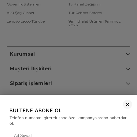
Güvenlik Sistemleri
Tv Panel Değişimi
Akü Şarj Cihazı
Tur Rehber Sistemi
Lenovo Lecoo Türkiye
Yeni İthalat Ürünleri Temmuz
2026
Kurumsal
Müşteri İlişkileri
Sipariş İşlemleri
Bize Ulaşın
BÜLTENE ABONE OL
+90 (850) 473 08 08
Telefon numaranı girerek sana özel kampanyalardan haberdar
ol.
Tevfik Bey Mah. Dr. Ali Demir Cd. No:51 Kat:2 Kobi İş Merkezi
Küçükçekmece / İstanbul