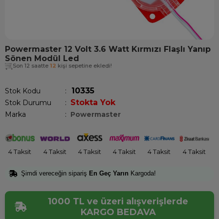
Powermaster 12 Volt 3.6 Watt Kırmızı Flaşlı Yanıp
Sönen Modül Led
Son 12 saatte
12
kişi sepetine ekledi!
10335
Stok Kodu
Stokta Yok
Stok Durumu
:
Marka
:
Powermaster
4 Taksit
4 Taksit
4 Taksit
4 Taksit
4 Taksit
4 Taksit
Şimdi vereceğin sipariş
En Geç Yarın
Kargoda!
1000 TL ve üzeri alışverişlerde
KARGO BEDAVA