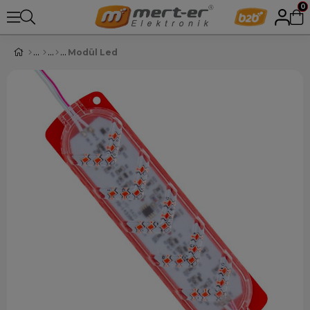
0
Modül Led