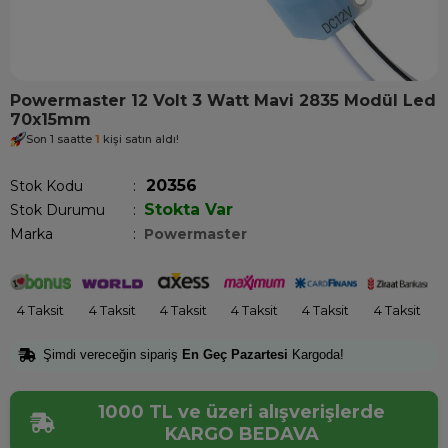
Powermaster 12 Volt 3 Watt Mavi 2835 Modül Led
70x15mm
Son 1 saatte
1
kişi satın aldı!
20356
Stok Kodu
Stokta Var
Stok Durumu
:
Marka
:
Powermaster
4 Taksit
4 Taksit
4 Taksit
4 Taksit
4 Taksit
4 Taksit
Şimdi vereceğin sipariş
En Geç Pazartesi
Kargoda!
1000 TL ve üzeri alışverişlerde
KARGO BEDAVA