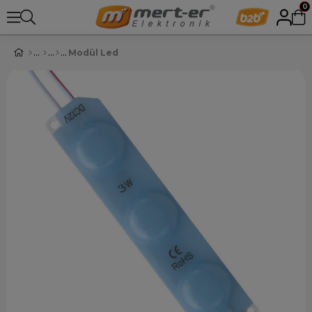
0
Modül Led