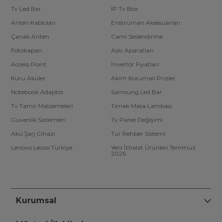
Tv Led Bar
IP Tv Box
Anten Kabloları
Enstrüman Aksesuarları
Çanak Anten
Cami Seslendirme
Fotokapan
Askı Aparatları
Access Point
İnvertör Fiyatları
Kuru Aküler
Akım Korumalı Prizler
Notebook Adaptör
Samsung Led Bar
Tv Tamir Malzemeleri
Tırnak Masa Lambası
Güvenlik Sistemleri
Tv Panel Değişimi
Akü Şarj Cihazı
Tur Rehber Sistemi
Lenovo Lecoo Türkiye
Yeni İthalat Ürünleri Temmuz
2026
Kurumsal