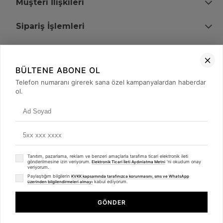
Müşteri İlişkileri
Sipariş İşlemleri
Bize Ulaşın
BÜLTENE ABONE OL
+90 (850) 473 08 08
Telefon numaranı girerek sana özel kampanyalardan haberdar
ol.
Tevfik Bey Mah. Dr. Ali Demir Cd. No:51 Kat:2 Kobi İş Merkezi
Küçükçekmece / İstanbul
Tanıtım, pazarlama, reklam ve benzeri amaçlarla tarafıma ticari elektronik ileti
gönderilmesine izin veriyorum.
'ni okudum onay
Elektronik Ticari İleti Aydınlatma Metni
veriyorum.
Paylaştığım bilgilerin
KVKK kapsamında tarafınızca korunmasını, sms ve WhatsApp
kabul ediyorum.
üzerinden bilgilendirmeleri almayı
© 2008 - 2026
merterelektronik.com
Whatsapp
- Tüm Hakları Saklıdır. Kredi kartı bilgileriniz 256bit SSL sertifikası ile
GÖNDER
korunmaktadır.