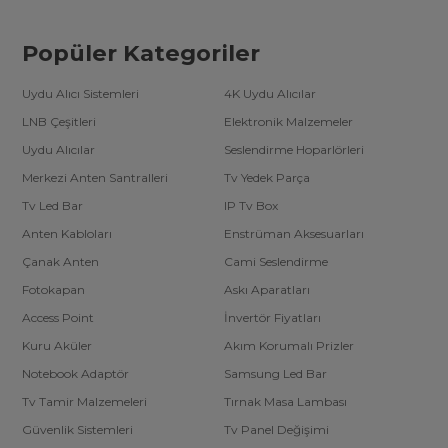
Popüler Kategoriler
Uydu Alıcı Sistemleri
4K Uydu Alıcılar
LNB Çeşitleri
Elektronik Malzemeler
Uydu Alıcılar
Seslendirme Hoparlörleri
Merkezi Anten Santralleri
Tv Yedek Parça
Tv Led Bar
IP Tv Box
Anten Kabloları
Enstrüman Aksesuarları
Çanak Anten
Cami Seslendirme
Fotokapan
Askı Aparatları
Access Point
İnvertör Fiyatları
Kuru Aküler
Akım Korumalı Prizler
Notebook Adaptör
Samsung Led Bar
Tv Tamir Malzemeleri
Tırnak Masa Lambası
Güvenlik Sistemleri
Tv Panel Değişimi