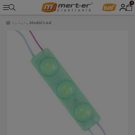
0
Modül Led