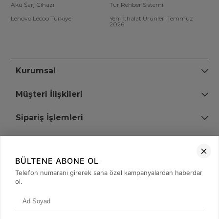
Akü Şarj Cihazı
Tur Rehber Sistemi
Lenovo Lecoo Türkiye
Yeni İthalat Ürünleri Temmuz
2026
Kurumsal
Müşteri İlişkileri
Sipariş İşlemleri
Bize Ulaşın
BÜLTENE ABONE OL
+90 (850) 473 08 08
Telefon numaranı girerek sana özel kampanyalardan haberdar
ol.
Tevfik Bey Mah. Dr. Ali Demir Cd. No:51 Kat:2 Kobi İş Merkezi
Küçükçekmece / İstanbul