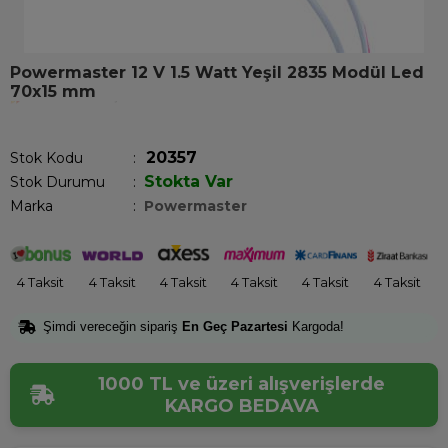
Powermaster 12 V 1.5 Watt Yeşil 2835 Modül Led
70x15 mm
Son 1 saatte
1
kişi satın aldı!
20357
Stok Kodu
Stokta Var
Stok Durumu
:
Marka
:
Powermaster
4 Taksit
4 Taksit
4 Taksit
4 Taksit
4 Taksit
4 Taksit
Şimdi vereceğin sipariş
En Geç Pazartesi
Kargoda!
1000 TL ve üzeri alışverişlerde
KARGO BEDAVA