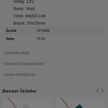
Voltaj: 12V
Renk: Yeşil
Cinsi: Modül Led
Boyut: 70x15mm
Özellik
70*15MM
Değer
YEŞİL
YORUMLAR
(0)
ÖDEME SEÇENEKLERI
ÜRÜN ÖNERILERI
Benzer Ürünler