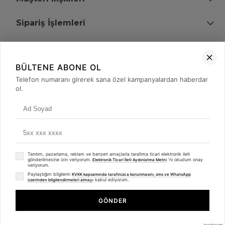
Sipariş İşlemleri
Bize Ulaşın
BÜLTENE ABONE OL
+90 (850) 473 08 08
Telefon numaranı girerek sana özel kampanyalardan haberdar
ol.
Tevfik Bey Mah. Dr. Ali Demir Cd. No:51 Kat:2 Kobi İş Merkezi
Küçükçekmece / İstanbul
Tanıtım, pazarlama, reklam ve benzeri amaçlarla tarafıma ticari elektronik ileti
gönderilmesine izin veriyorum.
'ni okudum onay
Elektronik Ticari İleti Aydınlatma Metni
veriyorum.
Paylaştığım bilgilerin
KVKK kapsamında tarafınızca korunmasını, sms ve WhatsApp
kabul ediyorum.
üzerinden bilgilendirmeleri almayı
© 2008 - 2026
merterelektronik.com
Whatsapp
- Tüm Hakları Saklıdır. Kredi kartı bilgileriniz 256bit SSL sertifikası ile
GÖNDER
korunmaktadır.