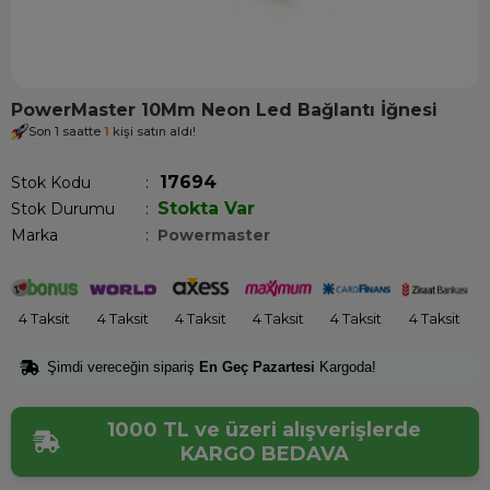
PowerMaster 10Mm Neon Led Bağlantı İğnesi
Son 1 saatte
1
kişi satın aldı!
17694
Stok Kodu
Stokta Var
Stok Durumu
:
Marka
:
Powermaster
4 Taksit
4 Taksit
4 Taksit
4 Taksit
4 Taksit
4 Taksit
Şimdi vereceğin sipariş
En Geç Pazartesi
Kargoda!
1000 TL ve üzeri alışverişlerde
KARGO BEDAVA