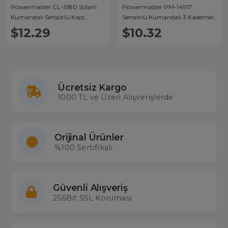
Powermaster CL-S180 Solarlı
Powermaster PM-14917
Kumandalı Sensörlü Kapı
Sensörlü Kumandalı 3 Kademeli
Aydınlatması
Solarlı Bahçe Aydınlatma
$12.29
$10.32
Lambası
Ücretsiz Kargo
1000 TL ve Üzeri Alışverişlerde
Orijinal Ürünler
%100 Sertifikalı
Güvenli Alışveriş
256Bit SSL Koruması