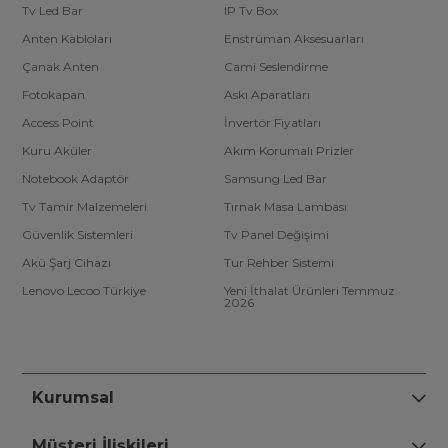
Tv Led Bar
IP Tv Box
Anten Kabloları
Enstrüman Aksesuarları
Çanak Anten
Cami Seslendirme
Fotokapan
Askı Aparatları
Access Point
İnvertör Fiyatları
Kuru Aküler
Akım Korumalı Prizler
Notebook Adaptör
Samsung Led Bar
Tv Tamir Malzemeleri
Tırnak Masa Lambası
Güvenlik Sistemleri
Tv Panel Değişimi
Akü Şarj Cihazı
Tur Rehber Sistemi
Lenovo Lecoo Türkiye
Yeni İthalat Ürünleri Temmuz
2026
Kurumsal
Müşteri İlişkileri