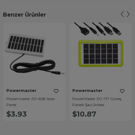
Benzer Ürünler
Powermaster
Powermaster
Powermaster ZO-608 Solar
PowerMaster ZO-717 Güneş
Panel
Panelli Şarj Ünitesi
$3.93
$10.87