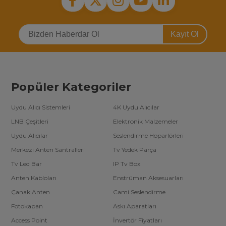
Kayıt Ol
Popüler Kategoriler
Uydu Alıcı Sistemleri
4K Uydu Alıcılar
LNB Çeşitleri
Elektronik Malzemeler
Uydu Alıcılar
Seslendirme Hoparlörleri
Merkezi Anten Santralleri
Tv Yedek Parça
Tv Led Bar
IP Tv Box
Anten Kabloları
Enstrüman Aksesuarları
Çanak Anten
Cami Seslendirme
Fotokapan
Askı Aparatları
Access Point
İnvertör Fiyatları