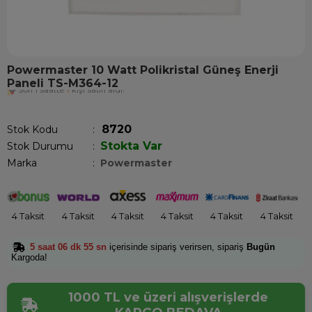
Powermaster 10 Watt Polikristal Güneş Enerji
Paneli TS-M364-12
Son 1 saatte
1
kişi satın aldı!
8720
Stok Kodu
Stokta Var
Stok Durumu
:
Marka
:
Powermaster
4 Taksit
4 Taksit
4 Taksit
4 Taksit
4 Taksit
4 Taksit
5 saat 06 dk 55 sn
içerisinde sipariş verirsen, sipariş
Bugün
Kargoda!
1000 TL ve üzeri alışverişlerde