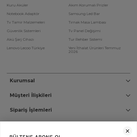
Kuru Aküler
Akım Korumalı Prizler
Notebook Adaptör
Samsung Led Bar
Tv Tamir Malzemeleri
Tırnak Masa Lambası
Güvenlik Sistemleri
Tv Panel Değişimi
Akü Şarj Cihazı
Tur Rehber Sistemi
Lenovo Lecoo Türkiye
Yeni İthalat Ürünleri Temmuz
2026
Kurumsal
Müşteri İlişkileri
Sipariş İşlemleri
Bize Ulaşın