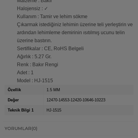
Malzeme : Bakır
Halojensiz : ✓
Kullanım : Tamir ve lehim sökme
Çıkarmak istediğiniz lehimin üzerine teli yerleştirin ve
ardından lehimleme demirinin ısıtılmış ucunu telin
üzerine bastırın.
Sertifikalar : CE, RoHS Belgeli
Ağırlık : 5.27 Gr.
Renk : Bakır Rengi
Adet : 1
Model : HJ-1515
Özellik
1.5 MM
Değer
12470-14553-12420-10646-10223
Teknik Bilgi 1
HJ-1515
YORUMLAR
(0)