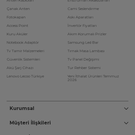
Anten Kabloları
Enstrüman Aksesuarları
Çanak Anten
Cami Seslendirme
Fotokapan
Askı Aparatları
Access Point
İnvertör Fiyatları
Kuru Aküler
Akım Korumalı Prizler
Notebook Adaptör
Samsung Led Bar
Tv Tamir Malzemeleri
Tırnak Masa Lambası
Güvenlik Sistemleri
Tv Panel Değişimi
Akü Şarj Cihazı
Tur Rehber Sistemi
Lenovo Lecoo Türkiye
Yeni İthalat Ürünleri Temmuz
2026
Kurumsal
Müşteri İlişkileri