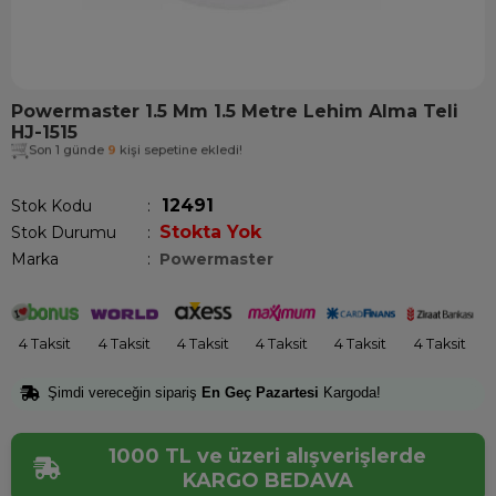
Powermaster 1.5 Mm 1.5 Metre Lehim Alma Teli
HJ-1515
Son 1 günde
9
kişi sepetine ekledi!
12491
Stok Kodu
Stokta Yok
Stok Durumu
:
Marka
:
Powermaster
4 Taksit
4 Taksit
4 Taksit
4 Taksit
4 Taksit
4 Taksit
Şimdi vereceğin sipariş
En Geç Pazartesi
Kargoda!
1000 TL ve üzeri alışverişlerde
KARGO BEDAVA