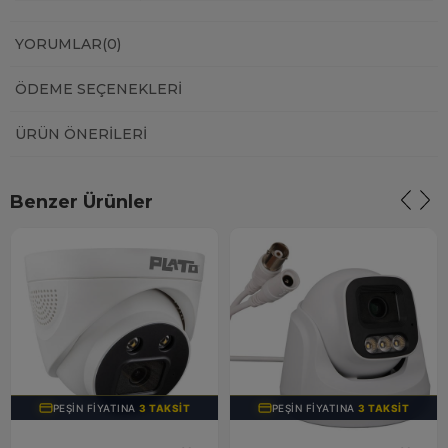
YORUMLAR
(0)
ÖDEME SEÇENEKLERI
ÜRÜN ÖNERILERI
Benzer Ürünler
PEŞIN FIYATINA
3 TAKSIT
PEŞIN FIYATINA
3 TAKSIT