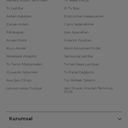
Merkezi Anten Santralleri
Tv Yedek Parça
Tv Led Bar
IP Tv Box
Anten Kabloları
Enstrüman Aksesuarları
Çanak Anten
Cami Seslendirme
Fotokapan
Askı Aparatları
Access Point
İnvertör Fiyatları
Kuru Aküler
Akım Korumalı Prizler
Notebook Adaptör
Samsung Led Bar
Tv Tamir Malzemeleri
Tırnak Masa Lambası
Güvenlik Sistemleri
Tv Panel Değişimi
Akü Şarj Cihazı
Tur Rehber Sistemi
Lenovo Lecoo Türkiye
Yeni İthalat Ürünleri Temmuz
2026
Kurumsal