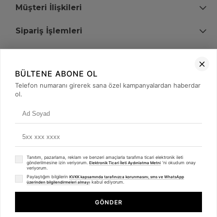
Müşteri İlişkileri
Sipariş İşlemleri
Bize Ulaşın
BÜLTENE ABONE OL
+90 (850) 473 08 08
Telefon numaranı girerek sana özel kampanyalardan haberdar
ol.
Tevfik Bey Mah. Dr. Ali Demir Cd. No:51 Kat:2 Kobi İş Merkezi
Küçükçekmece / İstanbul
Tanıtım, pazarlama, reklam ve benzeri amaçlarla tarafıma ticari elektronik ileti
gönderilmesine izin veriyorum.
'ni okudum onay
Elektronik Ticari İleti Aydınlatma Metni
veriyorum.
Paylaştığım bilgilerin
KVKK kapsamında tarafınızca korunmasını, sms ve WhatsApp
kabul ediyorum.
üzerinden bilgilendirmeleri almayı
© 2008 - 2026
merterelektronik.com
Whatsapp
- Tüm Hakları Saklıdır. Kredi kartı bilgileriniz 256bit SSL sertifikası ile
GÖNDER
korunmaktadır.