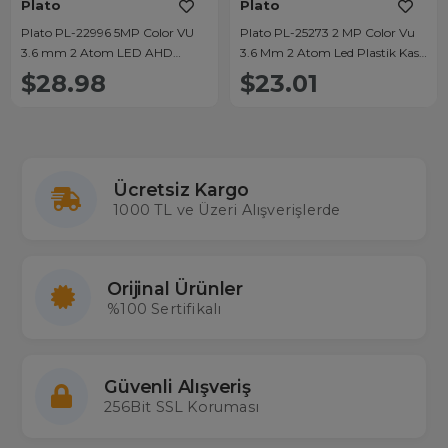
Plato
Plato
Plato PL-22996 5MP Color VU
Plato PL-25273 2 MP Color Vu
3.6 mm 2 Atom LED AHD
3.6 Mm 2 Atom Led Plastik Kasa
Dome Kamera
AHD Dome Kamera
$28.98
$23.01
Ücretsiz Kargo
1000 TL ve Üzeri Alışverişlerde
Orijinal Ürünler
%100 Sertifikalı
Güvenli Alışveriş
256Bit SSL Koruması