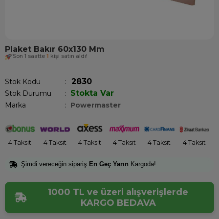
Plaket Bakır 60x130 Mm
Son 1 saatte
1
kişi satın aldı!
2830
Stok Kodu
Stokta Var
Stok Durumu
:
Marka
:
Powermaster
4 Taksit
4 Taksit
4 Taksit
4 Taksit
4 Taksit
4 Taksit
Şimdi vereceğin sipariş
En Geç Yarın
Kargoda!
1000 TL ve üzeri alışverişlerde
KARGO BEDAVA