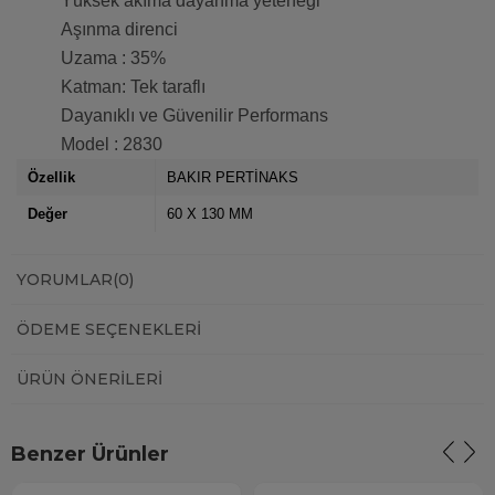
Yüksek akıma dayanma yeteneği
Aşınma direnci
Uzama : 35%
Katman: Tek taraflı
Dayanıklı ve Güvenilir Performans
Model : 2830
Özellik
BAKIR PERTİNAKS
Değer
60 X 130 MM
YORUMLAR
(0)
ÖDEME SEÇENEKLERI
ÜRÜN ÖNERILERI
Benzer Ürünler