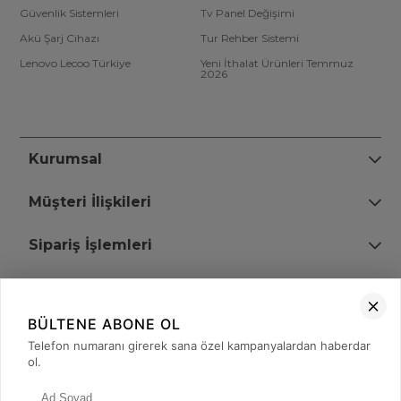
Güvenlik Sistemleri
Tv Panel Değişimi
Akü Şarj Cihazı
Tur Rehber Sistemi
Lenovo Lecoo Türkiye
Yeni İthalat Ürünleri Temmuz
2026
Kurumsal
Müşteri İlişkileri
Sipariş İşlemleri
Bize Ulaşın
BÜLTENE ABONE OL
+90 (850) 473 08 08
Telefon numaranı girerek sana özel kampanyalardan haberdar
ol.
Tevfik Bey Mah. Dr. Ali Demir Cd. No:51 Kat:2 Kobi İş Merkezi
Küçükçekmece / İstanbul