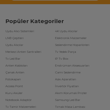
Popüler Kategoriler
Uydu Alıcı Sistemleri
4K Uydu Alıcılar
LNB Çeşitleri
Elektronik Malzemeler
Uydu Alıcılar
Seslendirme Hoparlörleri
Merkezi Anten Santralleri
Tv Yedek Parça
Tv Led Bar
IP Tv Box
Anten Kabloları
Enstrüman Aksesuarları
Çanak Anten
Cami Seslendirme
Fotokapan
Askı Aparatları
Access Point
İnvertör Fiyatları
Kuru Aküler
Akım Korumalı Prizler
Notebook Adaptör
Samsung Led Bar
Tv Tamir Malzemeleri
Tırnak Masa Lambası