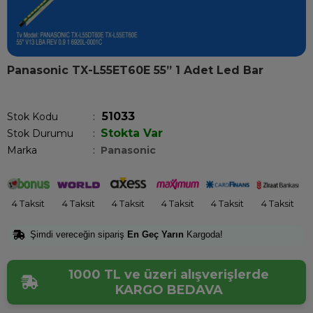
Panasonic TX-L55ET60E 55” 1 Adet Led Bar
Son 1 saatte
1
kişi satın aldı!
51033
Stok Kodu
Stokta Var
Stok Durumu
:
Marka
:
Panasonic
4 Taksit
4 Taksit
4 Taksit
4 Taksit
4 Taksit
4 Taksit
Şimdi vereceğin sipariş
En Geç Yarın
Kargoda!
1000 TL ve üzeri alışverişlerde
KARGO BEDAVA