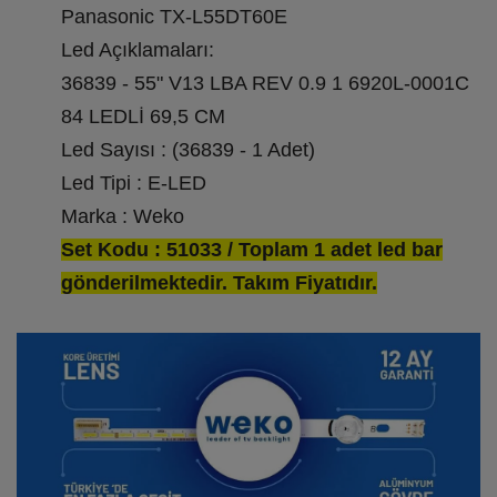
Panasonic TX-L55DT60E
Led Açıklamaları:
36839 - 55" V13 LBA REV 0.9 1 6920L-0001C
84 LEDLİ 69,5 CM
Led Sayısı : (36839 - 1 Adet)
Led Tipi : E-LED
Marka : Weko
Set Kodu : 51033 / Toplam 1 adet led bar
gönderilmektedir. Takım Fiyatıdır.