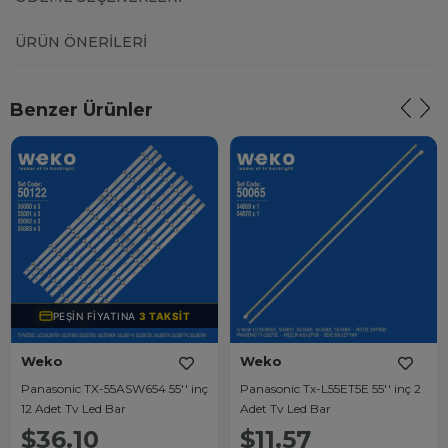
ÜRÜN ÖNERILERI
Benzer Ürünler
PEŞIN FIYATINA
3 TAKSIT
Weko
Weko
Panasonic TX-55ASW654 55'' inç
Panasonic Tx-L55ET5E 55'' inç 2
12 Adet Tv Led Bar
Adet Tv Led Bar
$36.10
$11.57