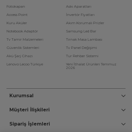
Fotokapan
Askı Aparatları
Access Point
İnvertör Fiyatları
Kuru Aküler
Akım Korumalı Prizler
Notebook Adaptör
Samsung Led Bar
Tv Tamir Malzemeleri
Tırnak Masa Lambası
Güvenlik Sistemleri
Tv Panel Değişimi
Akü Şarj Cihazı
Tur Rehber Sistemi
Lenovo Lecoo Türkiye
Yeni İthalat Ürünleri Temmuz
2026
Kurumsal
Müşteri İlişkileri
Sipariş İşlemleri