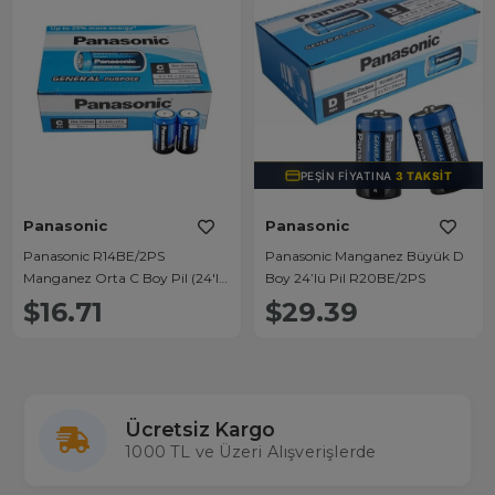
PEŞIN FIYATINA
3 TAKSIT
Panasonic
Panasonic
Panasonic R14BE/2PS
Panasonic Manganez Büyük D
Manganez Orta C Boy Pil (24'lü
Boy 24’lü Pil R20BE/2PS
Paket)
$16.71
$29.39
Ücretsiz Kargo
1000 TL ve Üzeri Alışverişlerde