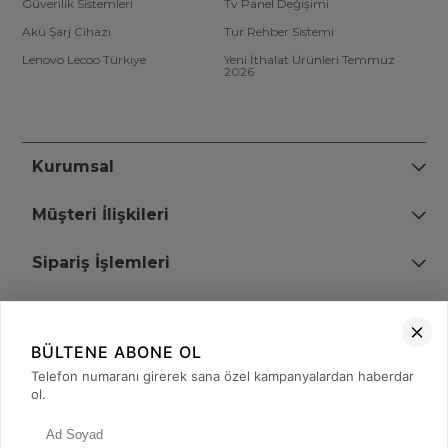
Güvenlik Sistemleri
Tv Panel Değişimi
Akü Şarj Cihazı
Tur Rehber Sistemi
Lenovo Lecoo Türkiye
Yeni İthalat Ürünleri Temmuz
2026
Kurumsal
Müşteri İlişkileri
Sipariş İşlemleri
Bize Ulaşın
BÜLTENE ABONE OL
+90 (850) 473 08 08
Telefon numaranı girerek sana özel kampanyalardan haberdar
ol.
Tevfik Bey Mah. Dr. Ali Demir Cd. No:51 Kat:2 Kobi İş Merkezi
Küçükçekmece / İstanbul