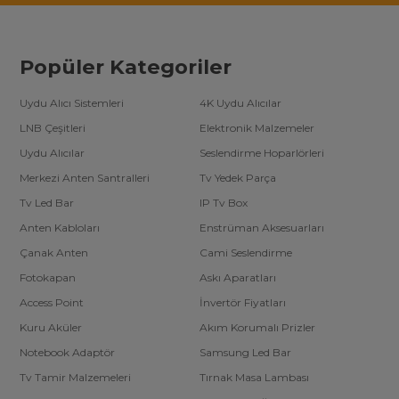
Popüler Kategoriler
Uydu Alıcı Sistemleri
4K Uydu Alıcılar
LNB Çeşitleri
Elektronik Malzemeler
Uydu Alıcılar
Seslendirme Hoparlörleri
Merkezi Anten Santralleri
Tv Yedek Parça
Tv Led Bar
IP Tv Box
Anten Kabloları
Enstrüman Aksesuarları
Çanak Anten
Cami Seslendirme
Fotokapan
Askı Aparatları
Access Point
İnvertör Fiyatları
Kuru Aküler
Akım Korumalı Prizler
Notebook Adaptör
Samsung Led Bar
Tv Tamir Malzemeleri
Tırnak Masa Lambası