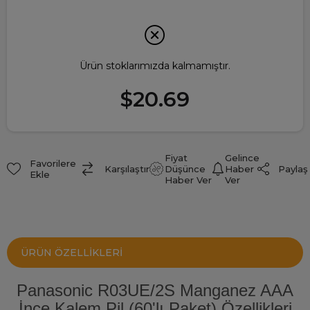
Ürün stoklarımızda kalmamıştır.
$20.69
Fiyat
Gelince
Favorilere
Paylaş
Karşılaştır
Düşünce
Haber
Ekle
Haber Ver
Ver
ÜRÜN ÖZELLIKLERI
Panasonic R03UE/2S Manganez AAA
İnce Kalem Pil (60'lı Paket) Özellikleri