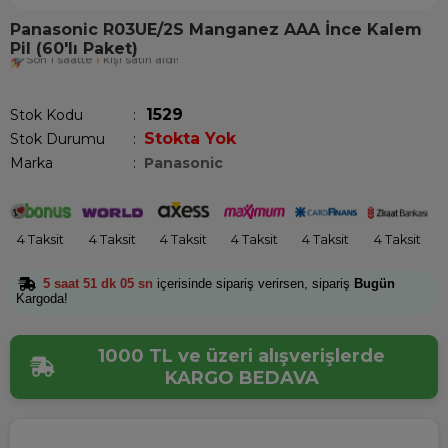
Panasonic R03UE/2S Manganez AAA İnce Kalem
Pil (60'lı Paket)
Son 1 saatte
1
kişi satın aldı!
1529
Stok Kodu
Stokta Yok
Stok Durumu
:
Marka
:
Panasonic
4 Taksit
4 Taksit
4 Taksit
4 Taksit
4 Taksit
4 Taksit
5 saat 51 dk 05 sn
içerisinde sipariş verirsen, sipariş
Bugün
Kargoda!
1000 TL ve üzeri alışverişlerde
KARGO BEDAVA