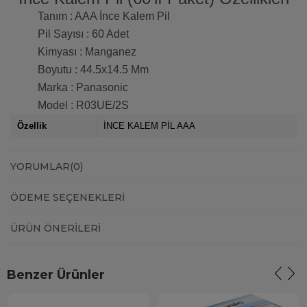
Tanım : AAA İnce Kalem Pil
Pil Sayısı : 60 Adet
Kimyası : Manganez
Boyutu : 44.5x14.5 Mm
Marka : Panasonic
Model : R03UE/2S
Özellik
İNCE KALEM PİL AAA
YORUMLAR
(0)
ÖDEME SEÇENEKLERI
ÜRÜN ÖNERILERI
Benzer Ürünler