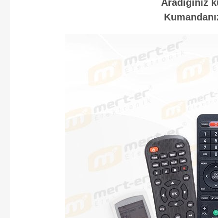
Aradığınız k
Kumandanızı