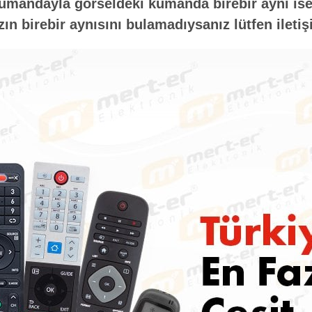
umandayla görseldeki kumanda birebir aynı ise 
n birebir aynısını bulamadıysanız lütfen iletiş