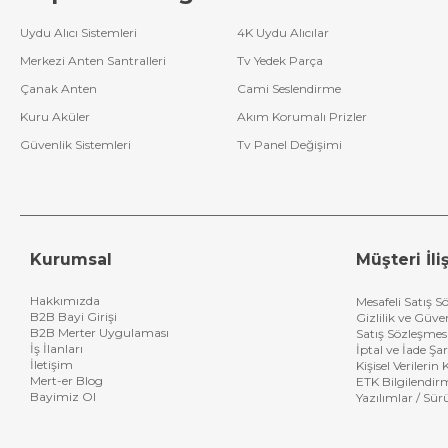
Uydu Alıcı Sistemleri
4K Uydu Alıcılar
Merkezi Anten Santralleri
Tv Yedek Parça
Çanak Anten
Cami Seslendirme
Kuru Aküler
Akım Korumalı Prizler
Güvenlik Sistemleri
Tv Panel Değişimi
Kurumsal
Müşteri İliş
Hakkımızda
Mesafeli Satış S
B2B Bayi Girişi
Gizlilik ve Güve
B2B Merter Uygulaması
Satış Sözleşmes
İş İlanları
İptal ve İade Şar
İletişim
Kişisel Verileri
Mert-er Blog
ETK Bilgilendir
Bayimiz Ol
Yazılımlar / Sür