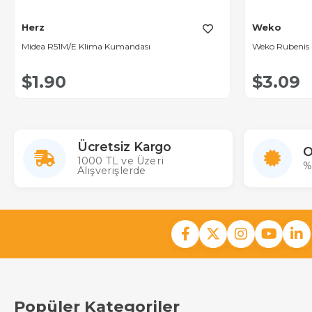
Herz
Weko
Midea R51M/E Klima Kumandası
Weko Rubenis
$1.90
$3.09
Ücretsiz Kargo
O
1000 TL ve Üzeri
%
Alışverişlerde
Popüler Kategoriler