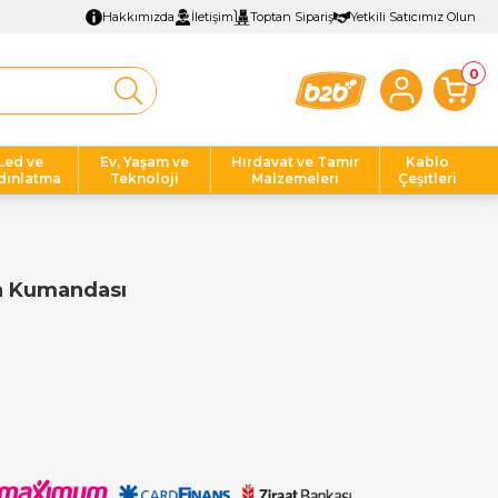
Hakkımızda
İletişim
Toptan Sipariş
Yetkili Satıcımız Olun
0
Led ve
Ev, Yaşam ve
Hırdavat ve Tamir
Kablo
dınlatma
Teknoloji
Malzemeleri
Çeşitleri
ma Kumandası