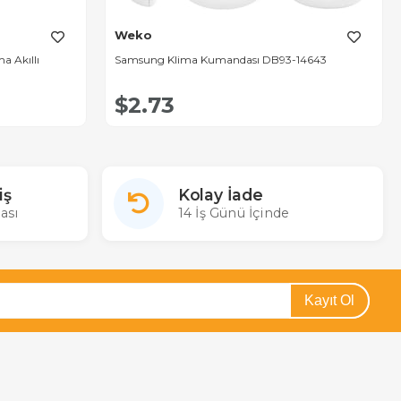
Weko
a Akıllı
Samsung Klima Kumandası DB93-14643
$2.73
iş
Kolay İade
ası
14 İş Günü İçinde
Kayıt Ol