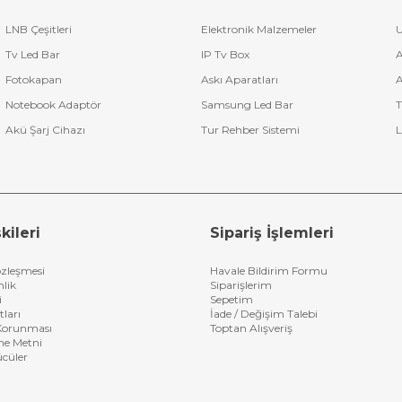
LNB Çeşitleri
Elektronik Malzemeler
U
Tv Led Bar
IP Tv Box
A
Fotokapan
Askı Aparatları
A
Notebook Adaptör
Samsung Led Bar
T
Akü Şarj Cihazı
Tur Rehber Sistemi
L
kileri
Sipariş İşlemleri
özleşmesi
Havale Bildirim Formu
nlik
Siparişlerim
i
Sepetim
tları
İade / Değişim Talebi
n Korunması
Toptan Alışveriş
me Metni
ücüler