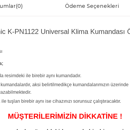
umlar
(0)
Ödeme Seçenekleri
c K-PN1122 Universal Klima Kumandası Öz
ı
a;
a resimdeki ile birebir aynı kumandadır.
yi kumandalardır, aksi belirtilmedikçe kumandalarımızın üzerind
azabilmektedir.
tuşları birebir aynı ise cihazınızı sorunsuz çalıştıracaktır.
MÜŞTERİLERİMİZİN DİKKATİNE !