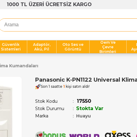
1000 TL ÜZERİ ÜCRETSİZ KARGO
Oem Ve
Güvenlik
Adaptör,
Oto Ses ve
Çevre
Sistemleri
Akü, Pil
Görüntü
Ay
Birimleri
lima Kumandaları
Panasonic K-PN1122 Universal Kli
Son 1 saatte
1
kişi satın aldı!
17550
Stok Kodu
Stokta Var
Stok Durumu
:
Marka
:
Huayu