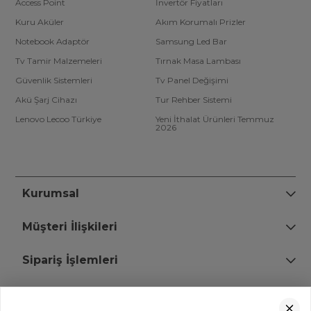
Access Point
İnvertör Fiyatları
Kuru Aküler
Akım Korumalı Prizler
Notebook Adaptör
Samsung Led Bar
Tv Tamir Malzemeleri
Tırnak Masa Lambası
Güvenlik Sistemleri
Tv Panel Değişimi
Akü Şarj Cihazı
Tur Rehber Sistemi
Lenovo Lecoo Türkiye
Yeni İthalat Ürünleri Temmuz
2026
Kurumsal
Müşteri İlişkileri
Sipariş İşlemleri
Bize Ulaşın