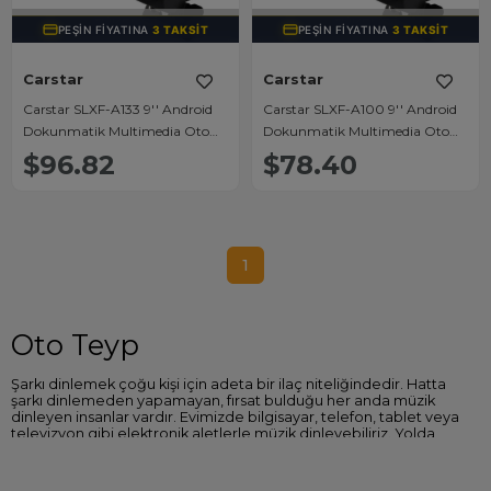
TÜKENDI
TÜKENDI
PEŞIN FIYATINA
3 TAKSIT
PEŞIN FIYATINA
3 TAKSIT
Carstar
Carstar
Carstar SLXF-A133 9'' Android
Carstar SLXF-A100 9'' Android
Dokunmatik Multimedia Oto
Dokunmatik Multimedia Oto
Teyp 4Gb Ram 64Gb Hafıza
Teyp 2Gb Ram 32Gb Hafıza
$96.82
$78.40
Qled HD Wifi GPS FM-AM Geri
Qled HD Wifi GPS FM-AM Geri
Görüş Kameralı IOS - Android
Görüş Kameralı IOS - Android
Carplay
Carplay
1
Oto Teyp
Şarkı dinlemek çoğu kişi için adeta bir ilaç niteliğindedir. Hatta
şarkı dinlemeden yapamayan, fırsat bulduğu her anda müzik
dinleyen insanlar vardır. Evimizde bilgisayar, telefon, tablet veya
televizyon gibi elektronik aletlerle müzik dinleyebiliriz. Yolda
yürürken ise telefonumuza kulaklık bağlayıp müzik dinleyebiliriz.
Fakat araba sürerken müzik dinlemek istediğimizde ise az önce
saydığımız elektronik aletlerin dışında başka bir elektronik alet