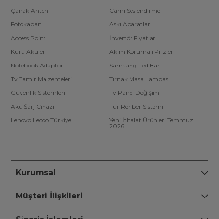
Çanak Anten
Cami Seslendirme
Fotokapan
Askı Aparatları
Access Point
İnvertör Fiyatları
Kuru Aküler
Akım Korumalı Prizler
Notebook Adaptör
Samsung Led Bar
Tv Tamir Malzemeleri
Tırnak Masa Lambası
Güvenlik Sistemleri
Tv Panel Değişimi
Akü Şarj Cihazı
Tur Rehber Sistemi
Lenovo Lecoo Türkiye
Yeni İthalat Ürünleri Temmuz
2026
Kurumsal
Müşteri İlişkileri