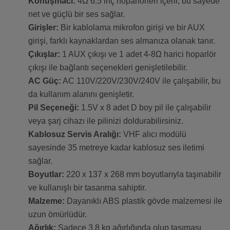
Konuşmacı:
4Ω 6.5 inç hoparlörleri içerir, bu sayede
net ve güçlü bir ses sağlar.
Girişler:
Bir kablolama mikrofon girişi ve bir AUX
girişi, farklı kaynaklardan ses almanıza olanak tanır.
Çıkışlar:
1 AUX çıkışı ve 1 adet 4-8Ω harici hoparlör
çıkışı ile bağlantı seçenekleri genişletilebilir.
AC Güç:
AC 110V/220V/230V/240V ile çalışabilir, bu
da kullanım alanını genişletir.
Pil Seçeneği:
1.5V x 8 adet D boy pil ile çalışabilir
veya şarj cihazı ile pilinizi doldurabilirsiniz.
Kablosuz Servis Aralığı:
VHF alıcı modülü
sayesinde 35 metreye kadar kablosuz ses iletimi
sağlar.
Boyutlar:
220 x 137 x 268 mm boyutlarıyla taşınabilir
ve kullanışlı bir tasarıma sahiptir.
Malzeme:
Dayanıklı ABS plastik gövde malzemesi ile
uzun ömürlüdür.
Ağırlık:
Sadece 3.8 kg ağırlığında olup taşıması