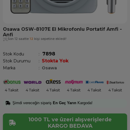
Osawa OSW-8107E El Mikrofonlu Portatif Amfi -
Anfi
Son 12 saatte
12
kişi sepetine ekledi!
7898
Stok Kodu
Stokta Yok
Stok Durumu
:
Marka
:
Osawa
4 Taksit
4 Taksit
4 Taksit
4 Taksit
4 Taksit
4 Taksit
Şimdi vereceğin sipariş
En Geç Yarın
Kargoda!
1000 TL ve üzeri alışverişlerde
KARGO BEDAVA