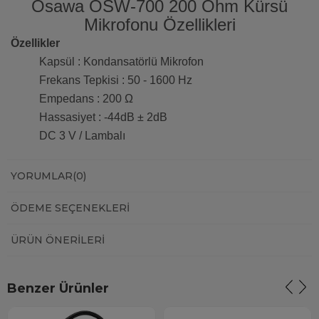
Osawa OSW-700 200 Ohm Kürsü
Mikrofonu Özellikleri
Özellikler
Kapsül : Kondansatörlü Mikrofon
Frekans Tepkisi : 50 - 1600 Hz
Empedans : 200 Ω
Hassasiyet : -44dB ± 2dB
DC 3 V / Lambalı
YORUMLAR
(0)
ÖDEME SEÇENEKLERI
ÜRÜN ÖNERILERI
Benzer Ürünler