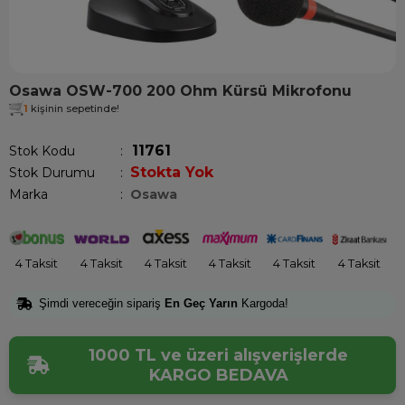
Osawa OSW-700 200 Ohm Kürsü Mikrofonu
1
kişinin sepetinde!
11761
Stok Kodu
Stokta Yok
Stok Durumu
:
Marka
:
Osawa
4 Taksit
4 Taksit
4 Taksit
4 Taksit
4 Taksit
4 Taksit
Şimdi vereceğin sipariş
En Geç Yarın
Kargoda!
1000 TL ve üzeri alışverişlerde
KARGO BEDAVA