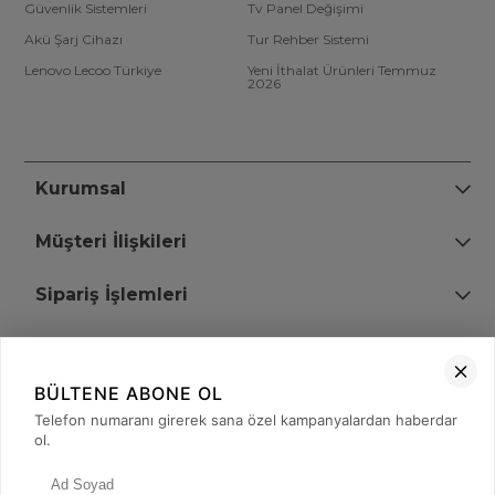
Güvenlik Sistemleri
Tv Panel Değişimi
Akü Şarj Cihazı
Tur Rehber Sistemi
Lenovo Lecoo Türkiye
Yeni İthalat Ürünleri Temmuz
2026
Kurumsal
Müşteri İlişkileri
Sipariş İşlemleri
Bize Ulaşın
BÜLTENE ABONE OL
+90 (850) 473 08 08
Telefon numaranı girerek sana özel kampanyalardan haberdar
ol.
Tevfik Bey Mah. Dr. Ali Demir Cd. No:51 Kat:2 Kobi İş Merkezi
Küçükçekmece / İstanbul