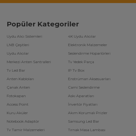
Popüler Kategoriler
Uydu Alıcı Sistemleri
4K Uydu Alıcılar
LNB Çeşitleri
Elektronik Malzemeler
Uydu Alıcılar
Seslendirme Hoparlörleri
Merkezi Anten Santralleri
Tv Yedek Parça
Tv Led Bar
IP Tv Box
Anten Kabloları
Enstrüman Aksesuarları
Çanak Anten
Cami Seslendirme
Fotokapan
Askı Aparatları
Access Point
İnvertör Fiyatları
Kuru Aküler
Akım Korumalı Prizler
Notebook Adaptör
Samsung Led Bar
Tv Tamir Malzemeleri
Tırnak Masa Lambası