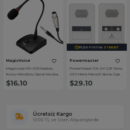
PEŞIN FIYATINA
3 TAKSIT
MagicVoice
Powermaster
Magicvoice MV-H05 Kablolu
PowerMaster DA-241 Çift Yönlü
Kürsü Mikrofonu Spiral Akrobat
200 Metre Menzilli Vezne Gişe
Gövde
Mikrofon Seti
$16.10
$29.10
Ücretsiz Kargo
1000 TL ve Üzeri Alışverişlerde