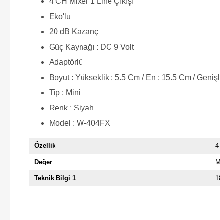
4 CH Mixer 1 Line Çıkışı
Eko'lu
20 dB Kazanç
Güç Kaynağı : DC 9 Volt
Adaptörlü
Boyut : Yükseklik : 5.5 Cm / En : 15.5 Cm / Genişl
Tip : Mini
Renk : Siyah
Model : W-404FX
Özellik
4
Değer
M
Teknik Bilgi 1
1