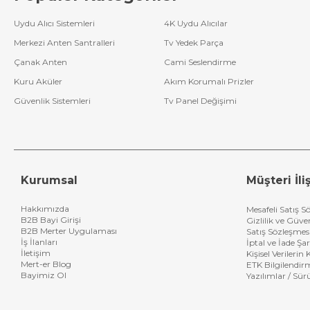
Uydu Alıcı Sistemleri
4K Uydu Alıcılar
Merkezi Anten Santralleri
Tv Yedek Parça
Çanak Anten
Cami Seslendirme
Kuru Aküler
Akım Korumalı Prizler
Güvenlik Sistemleri
Tv Panel Değişimi
Kurumsal
Müşteri İliş
Hakkımızda
Mesafeli Satış S
B2B Bayi Girişi
Gizlilik ve Güve
B2B Merter Uygulaması
Satış Sözleşmes
İş İlanları
İptal ve İade Şar
İletişim
Kişisel Verileri
Mert-er Blog
ETK Bilgilendir
Bayimiz Ol
Yazılımlar / Sür