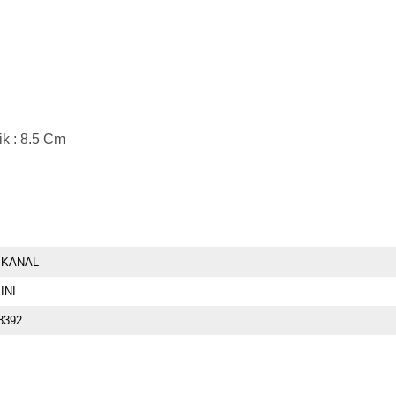
ik : 8.5 Cm
 KANAL
INI
8392