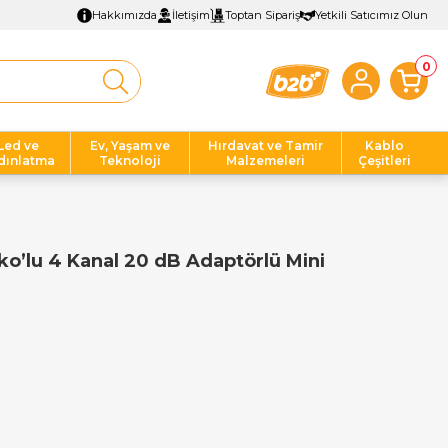
Hakkımızda
İletişim
Toptan Sipariş
Yetkili Satıcımız Olun
0
Led ve
Ev, Yaşam ve
Hırdavat ve Tamir
Kablo
dınlatma
Teknoloji
Malzemeleri
Çeşitleri
Eko’lu 4 Kanal 20 dB Adaptörlü Mini