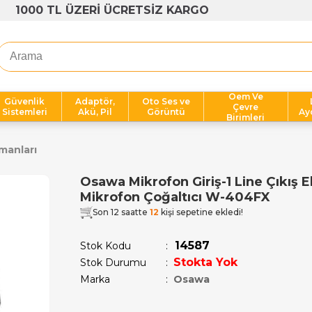
1000 TL ÜZERİ ÜCRETSİZ KARGO
Oem Ve
Güvenlik
Adaptör,
Oto Ses ve
Çevre
Sistemleri
Akü, Pil
Görüntü
Ay
Birimleri
manları
Osawa Mikrofon Giriş-1 Line Çıkış 
Mikrofon Çoğaltıcı W-404FX
Son 12 saatte
12
kişi sepetine ekledi!
14587
Stok Kodu
Stokta Yok
Stok Durumu
:
Marka
:
Osawa