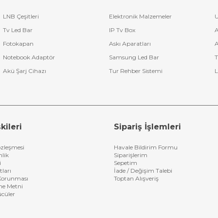
LNB Çeşitleri
Elektronik Malzemeler
U
Tv Led Bar
IP Tv Box
A
Fotokapan
Askı Aparatları
A
Notebook Adaptör
Samsung Led Bar
T
Akü Şarj Cihazı
Tur Rehber Sistemi
L
kileri
Sipariş İşlemleri
özleşmesi
Havale Bildirim Formu
nlik
Siparişlerim
i
Sepetim
tları
İade / Değişim Talebi
n Korunması
Toptan Alışveriş
me Metni
ücüler