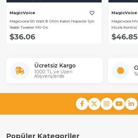
MagicVoice
MagicVoice
Magicvoice 50 Watt 8 Ohm Kabin Hoparlör İçin
Magicvoice MV
Yedek Tweeter MV-04
Müzik Kontrol 
$36.06
$46.85
Ücretsiz Kargo
O
1000 TL ve Üzeri
%
Alışverişlerde
Popüler Kategoriler