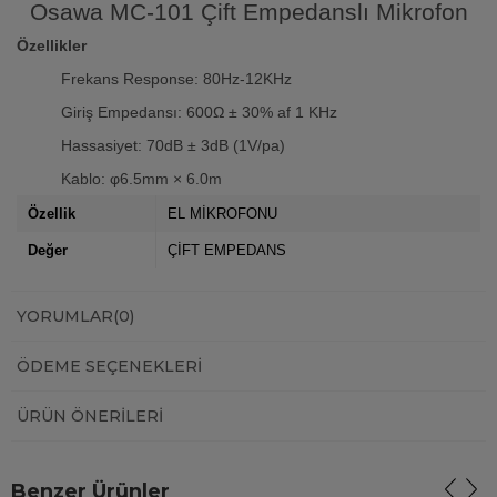
Osawa MC-101 Çift Empedanslı Mikrofon
Özellikler
Frekans Response: 80Hz-12KHz
Giriş Empedansı: 600Ω ± 30% af 1 KHz
Hassasiyet: 70dB ± 3dB (1V/pa)
Kablo: φ6.5mm × 6.0m
Özellik
EL MİKROFONU
Değer
ÇİFT EMPEDANS
YORUMLAR
(0)
ÖDEME SEÇENEKLERI
ÜRÜN ÖNERILERI
Benzer Ürünler