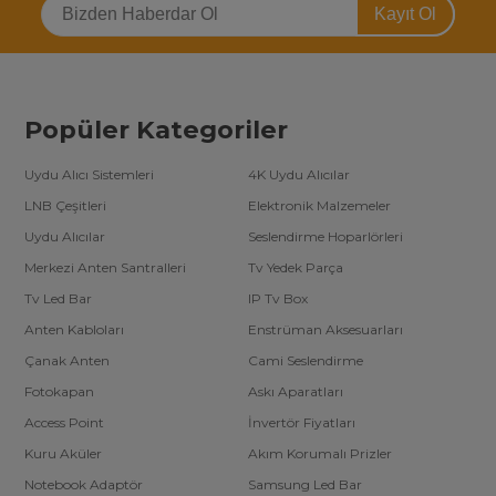
Kayıt Ol
Popüler Kategoriler
Uydu Alıcı Sistemleri
4K Uydu Alıcılar
LNB Çeşitleri
Elektronik Malzemeler
Uydu Alıcılar
Seslendirme Hoparlörleri
Merkezi Anten Santralleri
Tv Yedek Parça
Tv Led Bar
IP Tv Box
Anten Kabloları
Enstrüman Aksesuarları
Çanak Anten
Cami Seslendirme
Fotokapan
Askı Aparatları
Access Point
İnvertör Fiyatları
Kuru Aküler
Akım Korumalı Prizler
Notebook Adaptör
Samsung Led Bar