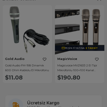
PEŞIN FIYATINA
3 TAKSIT
Gold Audio
MagicVoice
Gold Audio FM-198 Dinamik
Magicvoice MV21633 2 El Tipi
600 Ohm Kablolu El Mikrofonu
Mikrofonlu 100+100 Kanal
Antenli Uhf-Pll Kablosuz Telsiz
$11.08
$190.80
Mikrofon
Ücretsiz Kargo