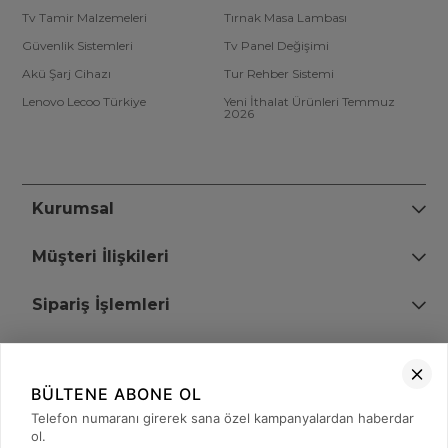
Tv Tamir Malzemeleri
Tırnak Masa Lambası
Güvenlik Sistemleri
Tv Panel Değişimi
Akü Şarj Cihazı
Tur Rehber Sistemi
Lenovo Lecoo Türkiye
Yeni İthalat Ürünleri Temmuz
2026
Kurumsal
Müşteri İlişkileri
Sipariş İşlemleri
Bize Ulaşın
BÜLTENE ABONE OL
+90 (850) 473 08 08
Telefon numaranı girerek sana özel kampanyalardan haberdar
ol.
Tevfik Bey Mah. Dr. Ali Demir Cd. No:51 Kat:2 Kobi İş Merkezi