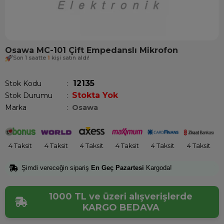
Osawa MC-101 Çift Empedanslı Mikrofon
Son 1 saatte
1
kişi satın aldı!
12135
Stok Kodu
Stokta Yok
Stok Durumu
:
Marka
:
Osawa
4 Taksit
4 Taksit
4 Taksit
4 Taksit
4 Taksit
4 Taksit
Şimdi vereceğin sipariş
En Geç Pazartesi
Kargoda!
1000 TL ve üzeri alışverişlerde
KARGO BEDAVA