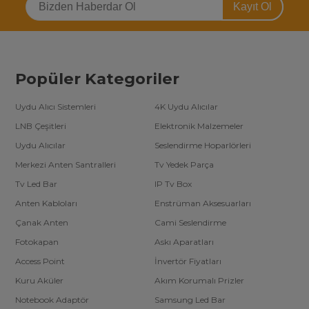
Kayıt Ol
Popüler Kategoriler
Uydu Alıcı Sistemleri
4K Uydu Alıcılar
LNB Çeşitleri
Elektronik Malzemeler
Uydu Alıcılar
Seslendirme Hoparlörleri
Merkezi Anten Santralleri
Tv Yedek Parça
Tv Led Bar
IP Tv Box
Anten Kabloları
Enstrüman Aksesuarları
Çanak Anten
Cami Seslendirme
Fotokapan
Askı Aparatları
Access Point
İnvertör Fiyatları
Kuru Aküler
Akım Korumalı Prizler
Notebook Adaptör
Samsung Led Bar