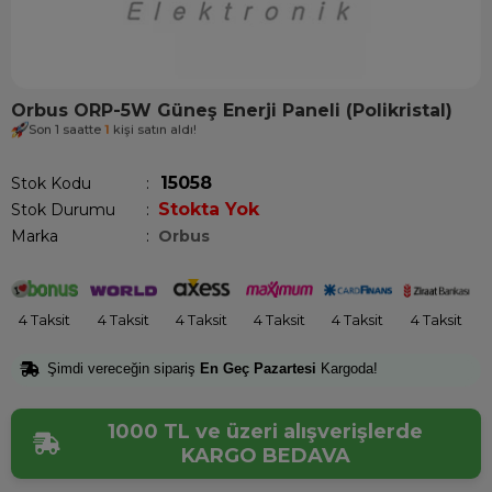
Orbus ORP-5W Güneş Enerji Paneli (Polikristal)
Son 1 saatte
1
kişi satın aldı!
15058
Stok Kodu
Stokta Yok
Stok Durumu
:
Marka
:
Orbus
4 Taksit
4 Taksit
4 Taksit
4 Taksit
4 Taksit
4 Taksit
Şimdi vereceğin sipariş
En Geç Pazartesi
Kargoda!
1000 TL ve üzeri alışverişlerde
KARGO BEDAVA