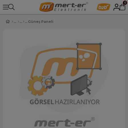
0
Güneş Paneli