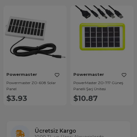
Powermaster
Powermaster
Powermaster ZO-608 Solar
PowerMaster ZO-717 Güneş
Panel
Panelli Şarj Ünitesi
$3.93
$10.87
Ücretsiz Kargo