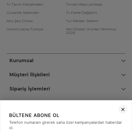
Tv Tamir Malzemeleri
Tırnak Masa Lambası
Güvenlik Sistemleri
Tv Panel Değişimi
Akü Şarj Cihazı
Tur Rehber Sistemi
Lenovo Lecoo Türkiye
Yeni İthalat Ürünleri Temmuz
2026
Kurumsal
Müşteri İlişkileri
Sipariş İşlemleri
Bize Ulaşın
BÜLTENE ABONE OL
+90 (850) 473 08 08
Telefon numaranı girerek sana özel kampanyalardan haberdar
ol.
Tevfik Bey Mah. Dr. Ali Demir Cd. No:51 Kat:2 Kobi İş Merkezi
Küçükçekmece / İstanbul