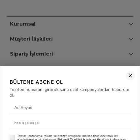
Kurumsal
Müşteri İlişkileri
Sipariş İşlemleri
Bize Ulaşın
BÜLTENE ABONE OL
+90 (850) 473 08 08
Telefon numaranı girerek sana özel kampanyalardan haberdar
ol.
Tevfik Bey Mah. Dr. Ali Demir Cd. No:51 Kat:2 Kobi İş Merkezi
Küçükçekmece / İstanbul
Tanıtım, pazarlama, reklam ve benzeri amaçlarla tarafıma ticari elektronik ileti
gönderilmesine izin veriyorum.
'ni okudum onay
Elektronik Ticari İleti Aydınlatma Metni