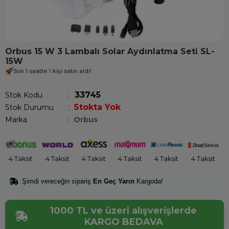
Orbus 15 W 3 Lambalı Solar Aydınlatma Seti SL-
15W
Son 1 saatte
1
kişi satın aldı!
33745
Stok Kodu
Stokta Yok
Stok Durumu
:
Marka
:
Orbus
4 Taksit
4 Taksit
4 Taksit
4 Taksit
4 Taksit
4 Taksit
Şimdi vereceğin sipariş
En Geç Yarın
Kargoda!
1000 TL ve üzeri alışverişlerde
KARGO BEDAVA