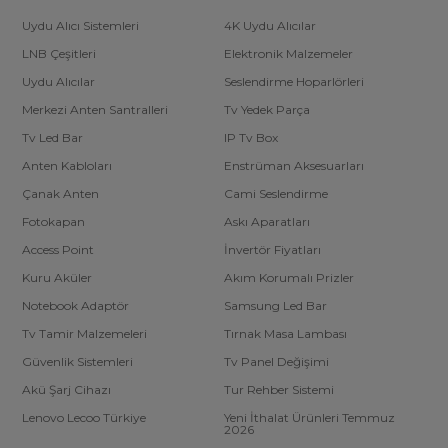
Uydu Alıcı Sistemleri
4K Uydu Alıcılar
LNB Çeşitleri
Elektronik Malzemeler
Uydu Alıcılar
Seslendirme Hoparlörleri
Merkezi Anten Santralleri
Tv Yedek Parça
Tv Led Bar
IP Tv Box
Anten Kabloları
Enstrüman Aksesuarları
Çanak Anten
Cami Seslendirme
Fotokapan
Askı Aparatları
Access Point
İnvertör Fiyatları
Kuru Aküler
Akım Korumalı Prizler
Notebook Adaptör
Samsung Led Bar
Tv Tamir Malzemeleri
Tırnak Masa Lambası
Güvenlik Sistemleri
Tv Panel Değişimi
Akü Şarj Cihazı
Tur Rehber Sistemi
Lenovo Lecoo Türkiye
Yeni İthalat Ürünleri Temmuz
2026