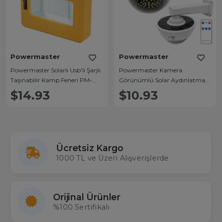
Powermaster
Powermaster
Powermaster Solarlı Usb'li Şarjlı
Powermaster Kamera
Taşınabilir Kamp Feneri PM-
Görünümlü Solar Aydınlatma
16044
PM-17622
$14.93
$10.93
Ücretsiz Kargo
1000 TL ve Üzeri Alışverişlerde
Orijinal Ürünler
%100 Sertifikalı