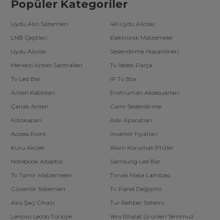
Popüler Kategoriler
Uydu Alıcı Sistemleri
4K Uydu Alıcılar
LNB Çeşitleri
Elektronik Malzemeler
Uydu Alıcılar
Seslendirme Hoparlörleri
Merkezi Anten Santralleri
Tv Yedek Parça
Tv Led Bar
IP Tv Box
Anten Kabloları
Enstrüman Aksesuarları
Çanak Anten
Cami Seslendirme
Fotokapan
Askı Aparatları
Access Point
İnvertör Fiyatları
Kuru Aküler
Akım Korumalı Prizler
Notebook Adaptör
Samsung Led Bar
Tv Tamir Malzemeleri
Tırnak Masa Lambası
Güvenlik Sistemleri
Tv Panel Değişimi
Akü Şarj Cihazı
Tur Rehber Sistemi
Lenovo Lecoo Türkiye
Yeni İthalat Ürünleri Temmuz