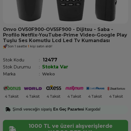
Onvo OV50F900-OV55F900 - Dijitsu - Saba -
Profilo Netflix-YouTube-Prime Video-Google Play
Tuşlu Ses Komutlu Lcd Led Tv Kumandası
Son 1 saatte
1
kişi satın aldı!
12477
Stok Kodu
Stokta Var
Stok Durumu
:
Marka
:
Weko
4 Taksit
4 Taksit
4 Taksit
4 Taksit
4 Taksit
4 Taksit
Şimdi vereceğin sipariş
En Geç Pazartesi
Kargoda!
1000 TL ve üzeri alışverişlerde