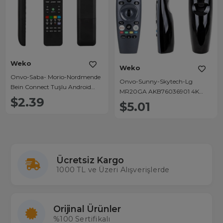
Weko
Weko
Onvo-Saba- Morio-Nordmende
Onvo-Sunny-Skytech-Lg
Bein Connect Tuşlu Android
MR20GA AKB76036901 4K
Smart Lcd Tv Kumanda
$2.39
Webos Ses Komutsuz Smart Tv
$5.01
Kumanda
Ücretsiz Kargo
1000 TL ve Üzeri Alışverişlerde
Orijinal Ürünler
%100 Sertifikalı