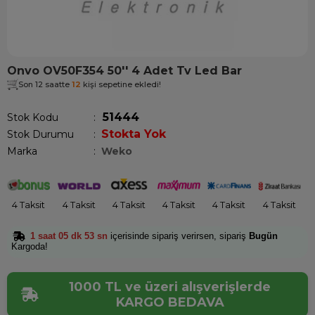
Onvo OV50F354 50'' 4 Adet Tv Led Bar
Son 12 saatte
12
kişi sepetine ekledi!
51444
Stok Kodu
Stokta Yok
Stok Durumu
:
Marka
:
Weko
4 Taksit
4 Taksit
4 Taksit
4 Taksit
4 Taksit
4 Taksit
1 saat 05 dk 53 sn
içerisinde sipariş verirsen, sipariş
Bugün
Kargoda!
1000 TL ve üzeri alışverişlerde
KARGO BEDAVA