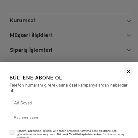
Kurumsal
Müşteri İlişkileri
Sipariş İşlemleri
Bize Ulaşın
BÜLTENE ABONE OL
+90 (850) 473 08 08
Telefon numaranı girerek sana özel kampanyalardan haberdar
ol.
Tevfik Bey Mah. Dr. Ali Demir Cd. No:51 Kat:2 Kobi İş Merkezi
Küçükçekmece / İstanbul
Tanıtım, pazarlama, reklam ve benzeri amaçlarla tarafıma ticari elektronik ileti
gönderilmesine izin veriyorum.
'ni okudum onay
Elektronik Ticari İleti Aydınlatma Metni
veriyorum.