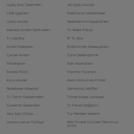
Uydu Alıcı Sistemleri
4K Uydu Alıcılar
LNB Çeşitleri
Elektronik Malzemeler
Uydu Alıcılar
Seslendirme Hoparlörleri
Merkezi Anten Santralleri
Tv Yedek Parça
Tv Led Bar
IP Tv Box
Anten Kabloları
Enstrüman Aksesuarları
Çanak Anten
Cami Seslendirme
Fotokapan
Askı Aparatları
Access Point
İnvertör Fiyatları
Kuru Aküler
Akım Korumalı Prizler
Notebook Adaptör
Samsung Led Bar
Tv Tamir Malzemeleri
Tırnak Masa Lambası
Güvenlik Sistemleri
Tv Panel Değişimi
Akü Şarj Cihazı
Tur Rehber Sistemi
Lenovo Lecoo Türkiye
Yeni İthalat Ürünleri Temmuz
2026