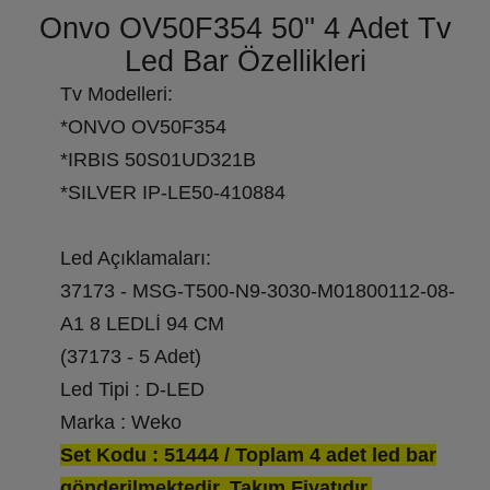
Onvo OV50F354 50'' 4 Adet Tv
Led Bar Özellikleri
Tv Modelleri:
*ONVO OV50F354
*IRBIS 50S01UD321B
*SILVER IP-LE50-410884
Led Açıklamaları:
37173 - MSG-T500-N9-3030-M01800112-08-
A1 8 LEDLİ 94 CM
(37173 - 5 Adet)
Led Tipi : D-LED
Marka : Weko
Set Kodu : 51444 / Toplam 4 adet led bar
gönderilmektedir. Takım Fiyatıdır.