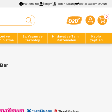
Hakkımızda
İletişim
Toptan Sipariş
Yetkili Satıcımız Olun
0
Led ve
Ev, Yaşam ve
Hırdavat ve Tamir
Kablo
dınlatma
Teknoloji
Malzemeleri
Çeşitleri
 Bar