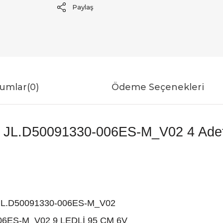
Paylaş
umlar
(0)
Ödeme Seçenekleri
L.D50091330-006ES-M_V02 4 Adet T
 JL.D50091330-006ES-M_V02
-006ES-M_V02 9 LEDLİ 95 CM 6V