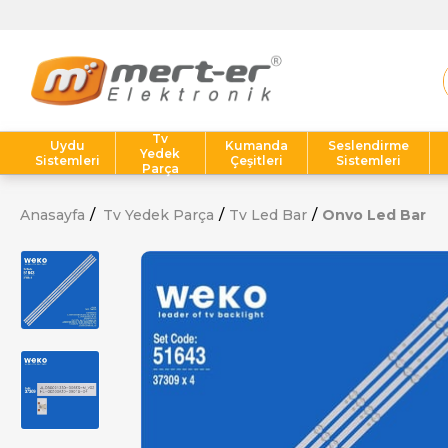
Tv
Uydu
Kumanda
Seslendirme
Yedek
Sistemleri
Çeşitleri
Sistemleri
Parça
Anasayfa
Tv Yedek Parça
Tv Led Bar
Onvo Led Bar