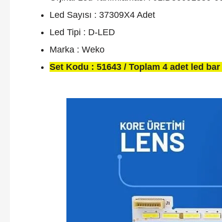
Led Sayısı : 37309X4 Adet
Led Tipi : D-LED
Marka : Weko
Set Kodu : 51643 / Toplam 4 adet led bar 