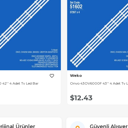
Weko
Onvo OV42250 42'' 4 Adet Tv Led Bar
Onvo 43OV6000F 43'' 4
$12.43
rijinal Ürünler
Güvenli Alışver