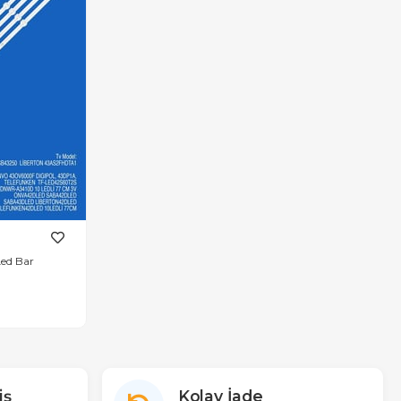
 Adet Tv Led Bar
iş
Kolay İade