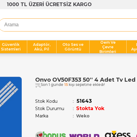
1000 TL ÜZERİ ÜCRETSİZ KARGO
Oem Ve
Güvenlik
Adaptör,
Oto Ses ve
Çevre
Sistemleri
Akü, Pil
Görüntü
Ay
Birimleri
Onvo OV50F353 50'' 4 Adet Tv Led
Son 1 günde
15
kişi sepetine ekledi!
51643
Stok Kodu
Stokta Yok
Stok Durumu
:
Marka
:
Weko