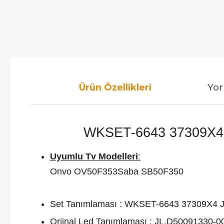
Ürün Özellikleri
Yor
WKSET-6643 37309X4 J
Uyumlu Tv Modelleri
:
Onvo OV50F353Saba SB50F350
Set Tanımlaması : WKSET-6643 37309X4
Orjinal Led Tanımlaması : JL.D50091330