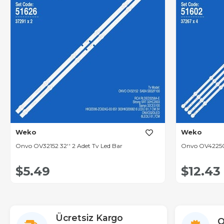
Weko
Weko
Onvo OV32152 32'' 2 Adet Tv Led Bar
$5.49
$12.43
Ücretsiz Kargo
O