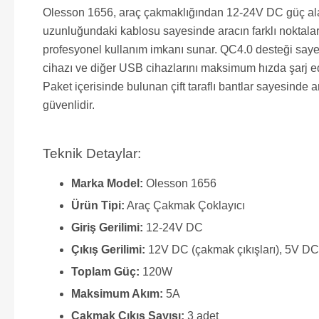
Olesson 1656, araç çakmaklığından 12-24V DC güç alara
uzunluğundaki kablosu sayesinde aracın farklı noktaların
profesyonel kullanım imkanı sunar. QC4.0 desteği sayesin
cihazı ve diğer USB cihazlarını maksimum hızda şarj ed
Paket içerisinde bulunan çift taraflı bantlar sayesinde 
güvenlidir.
Teknik Detaylar:
Marka Model:
Olesson 1656
Ürün Tipi:
Araç Çakmak Çoklayıcı
Giriş Gerilimi:
12-24V DC
Çıkış Gerilimi:
12V DC (çakmak çıkışları), 5V DC 
Toplam Güç:
120W
Maksimum Akım:
5A
Çakmak Çıkış Sayısı:
3 adet