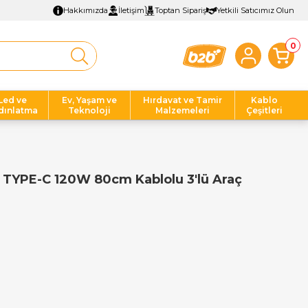
Hakkımızda
İletişim
Toptan Sipariş
Yetkili Satıcımız Olun
0
Led ve
Ev, Yaşam ve
Hırdavat ve Tamir
Kablo
dınlatma
Teknoloji
Malzemeleri
Çeşitleri
t TYPE-C 120W 80cm Kablolu 3'lü Araç