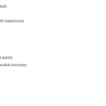
art)
18W maksimum)
t dahili)
sıcaklık koruması