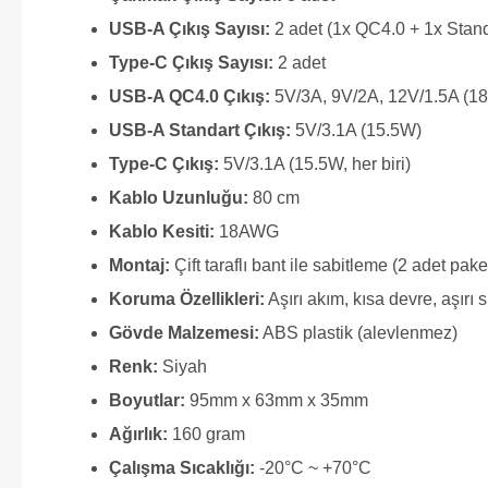
USB-A Çıkış Sayısı:
2 adet (1x QC4.0 + 1x Stand
Type-C Çıkış Sayısı:
2 adet
USB-A QC4.0 Çıkış:
5V/3A, 9V/2A, 12V/1.5A (
USB-A Standart Çıkış:
5V/3.1A (15.5W)
Type-C Çıkış:
5V/3.1A (15.5W, her biri)
Kablo Uzunluğu:
80 cm
Kablo Kesiti:
18AWG
Montaj:
Çift taraflı bant ile sabitleme (2 adet pake
Koruma Özellikleri:
Aşırı akım, kısa devre, aşırı 
Gövde Malzemesi:
ABS plastik (alevlenmez)
Renk:
Siyah
Boyutlar:
95mm x 63mm x 35mm
Ağırlık:
160 gram
Çalışma Sıcaklığı:
-20°C ~ +70°C