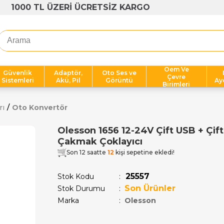
1000 TL ÜZERİ ÜCRETSİZ KARGO
Oem Ve
Güvenlik
Adaptör,
Oto Ses ve
Çevre
Sistemleri
Akü, Pil
Görüntü
Ay
Birimleri
rı
Oto Konvertör
Olesson 1656 12-24V Çift USB + Çif
Çakmak Çoklayıcı
Son 12 saatte
12
kişi sepetine ekledi!
25557
Stok Kodu
Son Ürünler
Stok Durumu
:
Marka
:
Olesson