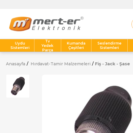
Tv
Uydu
Kumanda
Seslendirme
Yedek
Sistemleri
Çeşitleri
Sistemleri
Parça
Anasayfa
Hırdavat-Tamir Malzemeleri
Fiş - Jack - Şase