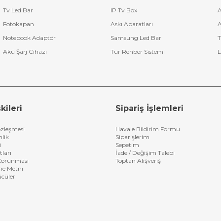
Tv Led Bar
IP Tv Box
A
Fotokapan
Askı Aparatları
A
Notebook Adaptör
Samsung Led Bar
T
Akü Şarj Cihazı
Tur Rehber Sistemi
L
kileri
Sipariş İşlemleri
özleşmesi
Havale Bildirim Formu
nlik
Siparişlerim
i
Sepetim
tları
İade / Değişim Talebi
n Korunması
Toptan Alışveriş
me Metni
ücüler