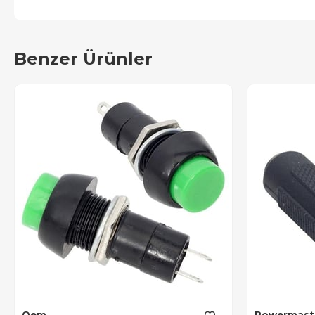
Benzer Ürünler
Oem
Powermast