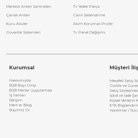
Merkezi Anten Santralleri
Tv Yedek Parça
Çanak Anten
Cami Seslendirme
Kuru Aküler
Akım Korumalı Prizler
Güvenlik Sistemleri
Tv Panel Değişimi
Kurumsal
Müşteri İliş
Hakkımızda
Mesafeli Satış S
B2B Bayi Girişi
Gizlilik ve Güve
B2B Merter Uygulaması
Satış Sözleşmes
İş İlanları
İptal ve İade Şar
İletişim
Kişisel Verileri
Mert-er Blog
ETK Bilgilendir
Bayimiz Ol
Yazılımlar / Sür