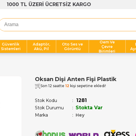
1000 TL ÜZERİ ÜCRETSİZ KARGO
Oem Ve
Güvenlik
Adaptör,
Oto Ses ve
Çevre
Sistemleri
Akü, Pil
Görüntü
Ay
Birimleri
Oksan Dişi Anten Fişi Plastik
Son 12 saatte
12
kişi sepetine ekledi!
1281
Stok Kodu
Stokta Var
Stok Durumu
:
Marka
:
Hey