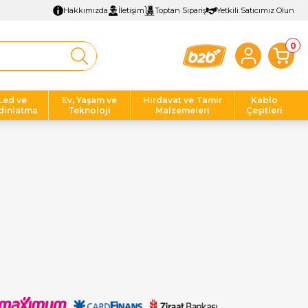
Hakkımızda
İletişim
Toptan Sipariş
Yetkili Satıcımız Olun
0
Led ve
Ev, Yaşam ve
Hırdavat ve Tamir
Kablo
dınlatma
Teknoloji
Malzemeleri
Çeşitleri