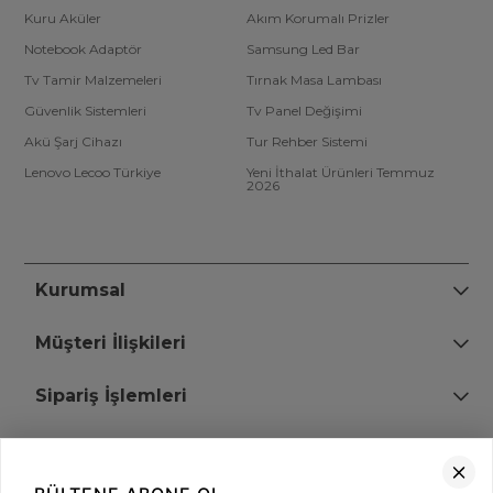
Kuru Aküler
Akım Korumalı Prizler
Notebook Adaptör
Samsung Led Bar
Tv Tamir Malzemeleri
Tırnak Masa Lambası
Güvenlik Sistemleri
Tv Panel Değişimi
Akü Şarj Cihazı
Tur Rehber Sistemi
Lenovo Lecoo Türkiye
Yeni İthalat Ürünleri Temmuz
2026
Kurumsal
Müşteri İlişkileri
Sipariş İşlemleri
Bize Ulaşın