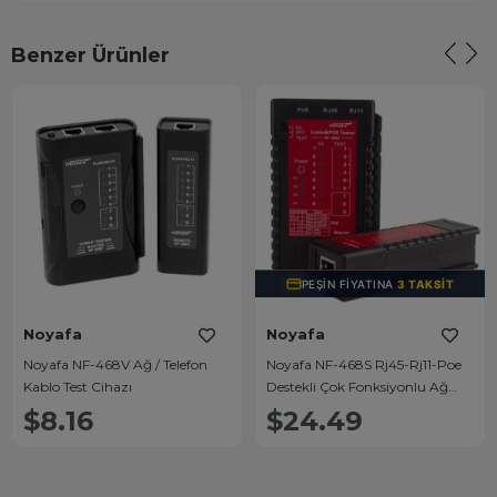
Benzer Ürünler
PEŞIN FIYATINA
3 TAKSIT
Noyafa
Noyafa
Noyafa NF-468V Ağ / Telefon
Noyafa NF-468S Rj45-Rj11-Poe
Kablo Test Cihazı
Destekli Çok Fonksiyonlu Ağ
Telefon Kablosu Test Cihazı
$8.16
$24.49