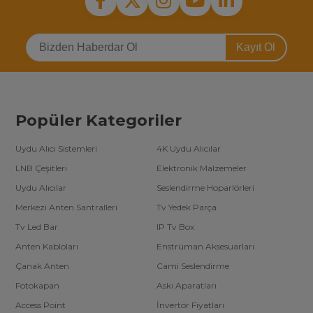
Kayıt Ol
Popüler Kategoriler
Uydu Alıcı Sistemleri
4K Uydu Alıcılar
LNB Çeşitleri
Elektronik Malzemeler
Uydu Alıcılar
Seslendirme Hoparlörleri
Merkezi Anten Santralleri
Tv Yedek Parça
Tv Led Bar
IP Tv Box
Anten Kabloları
Enstrüman Aksesuarları
Çanak Anten
Cami Seslendirme
Fotokapan
Askı Aparatları
Access Point
İnvertör Fiyatları