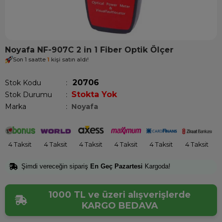
Noyafa NF-907C 2 in 1 Fiber Optik Ölçer
Son 1 saatte
1
kişi satın aldı!
20706
Stok Kodu
Stokta Yok
Stok Durumu
:
Marka
:
Noyafa
4 Taksit
4 Taksit
4 Taksit
4 Taksit
4 Taksit
4 Taksit
Şimdi vereceğin sipariş
En Geç Pazartesi
Kargoda!
1000 TL ve üzeri alışverişlerde
KARGO BEDAVA