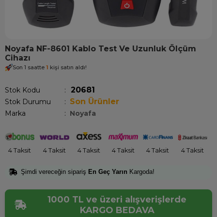
Noyafa NF-8601 Kablo Test Ve Uzunluk Ölçüm
Cihazı
Son 1 saatte
1
kişi satın aldı!
20681
Stok Kodu
Son Ürünler
Stok Durumu
:
Marka
:
Noyafa
4 Taksit
4 Taksit
4 Taksit
4 Taksit
4 Taksit
4 Taksit
Şimdi vereceğin sipariş
En Geç Yarın
Kargoda!
1000 TL ve üzeri alışverişlerde
KARGO BEDAVA