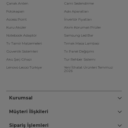
Çanak Anten
Cami Seslendirme
Fotokapan
Askı Aparatları
Access Point
İnvertör Fiyatları
Kuru Aküler
Akım Korumalı Prizler
Notebook Adaptör
Samsung Led Bar
Tv Tamir Malzemeleri
Tırnak Masa Lambası
Güvenlik Sistemleri
Tv Panel Değişimi
Akü Şarj Cihazı
Tur Rehber Sistemi
Lenovo Lecoo Türkiye
Yeni İthalat Ürünleri Temmuz
2026
Kurumsal
Müşteri İlişkileri
Sipariş İşlemleri