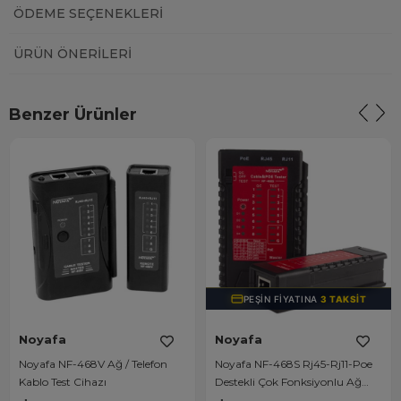
ÖDEME SEÇENEKLERI
ÜRÜN ÖNERILERI
Benzer Ürünler
PEŞIN FIYATINA
3 TAKSIT
Noyafa
Noyafa
Noyafa NF-468V Ağ / Telefon
Noyafa NF-468S Rj45-Rj11-Poe
Kablo Test Cihazı
Destekli Çok Fonksiyonlu Ağ
Telefon Kablosu Test Cihazı