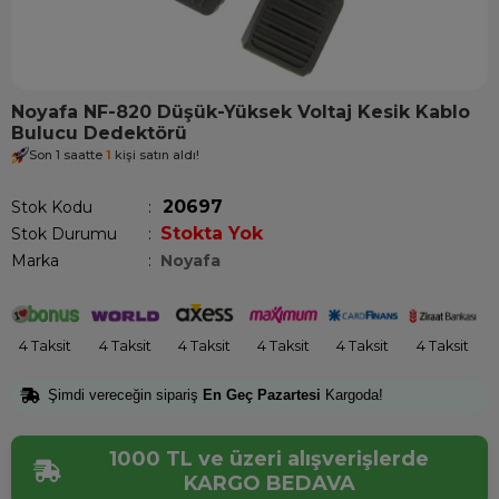
Noyafa NF-820 Düşük-Yüksek Voltaj Kesik Kablo
Bulucu Dedektörü
Son 1 saatte
1
kişi satın aldı!
20697
Stok Kodu
Stokta Yok
Stok Durumu
:
Marka
:
Noyafa
4 Taksit
4 Taksit
4 Taksit
4 Taksit
4 Taksit
4 Taksit
Şimdi vereceğin sipariş
En Geç Pazartesi
Kargoda!
1000 TL ve üzeri alışverişlerde
KARGO BEDAVA