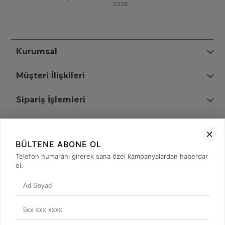
2026
Kurumsal
Müşteri İlişkileri
Sipariş İşlemleri
Bize Ulaşın
BÜLTENE ABONE OL
+90 (850) 473 08 08
Telefon numaranı girerek sana özel kampanyalardan haberdar
ol.
Tevfik Bey Mah. Dr. Ali Demir Cd. No:51 Kat:2 Kobi İş Merkezi
Küçükçekmece / İstanbul