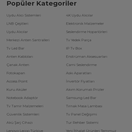
Popüler Kategoriler
Uydu Alıcı Sistemleri
4K Uydu Alıcılar
LNB Çeşitleri
Elektronik Malzemeler
Uydu Alıcılar
Seslendirme Hoparlörleri
Merkezi Anten Santralleri
Tv Yedek Parça
Tv Led Bar
IP Tv Box
Anten Kabloları
Enstrüman Aksesuarları
Çanak Anten
Cami Seslendirme
Fotokapan
Askı Aparatları
Access Point
İnvertör Fiyatları
Kuru Aküler
Akım Korumalı Prizler
Notebook Adaptör
Samsung Led Bar
Tv Tamir Malzemeleri
Tırnak Masa Lambası
Güvenlik Sistemleri
Tv Panel Değişimi
Akü Şarj Cihazı
Tur Rehber Sistemi
Lenovo Lecoo Türkiye
Yeni İthalat Ürünleri Temmuz