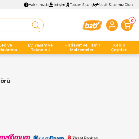
Hakkımızda
İletişim
Toptan Sipariş
Yetkili Satıcımız Olun
0
Led ve
Ev, Yaşam ve
Hırdavat ve Tamir
Kablo
dınlatma
Teknoloji
Malzemeleri
Çeşitleri
törü