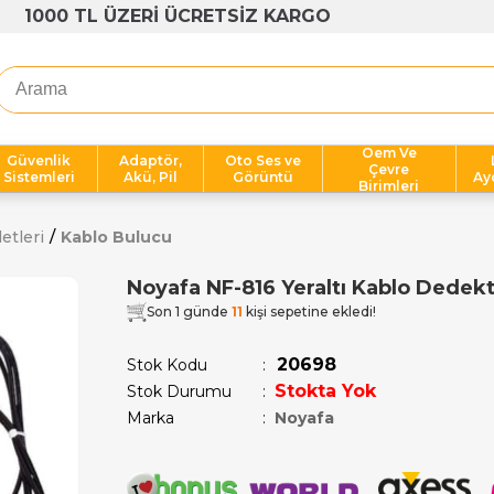
1000 TL ÜZERİ ÜCRETSİZ KARGO
Oem Ve
Güvenlik
Adaptör,
Oto Ses ve
Çevre
Sistemleri
Akü, Pil
Görüntü
Ay
Birimleri
etleri
Kablo Bulucu
Noyafa NF-816 Yeraltı Kablo Dedek
Son 1 günde
11
kişi sepetine ekledi!
20698
Stok Kodu
Stokta Yok
Stok Durumu
:
Marka
:
Noyafa