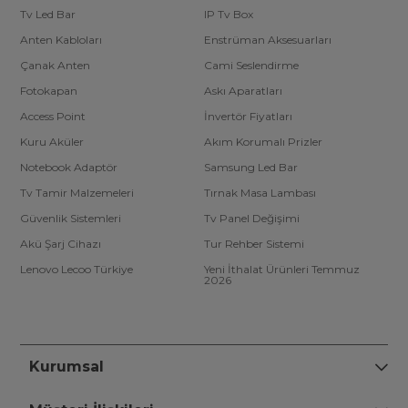
Tv Led Bar
IP Tv Box
Anten Kabloları
Enstrüman Aksesuarları
Çanak Anten
Cami Seslendirme
Fotokapan
Askı Aparatları
Access Point
İnvertör Fiyatları
Kuru Aküler
Akım Korumalı Prizler
Notebook Adaptör
Samsung Led Bar
Tv Tamir Malzemeleri
Tırnak Masa Lambası
Güvenlik Sistemleri
Tv Panel Değişimi
Akü Şarj Cihazı
Tur Rehber Sistemi
Lenovo Lecoo Türkiye
Yeni İthalat Ürünleri Temmuz
2026
Kurumsal