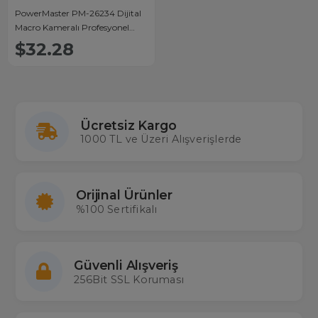
PowerMaster PM-26234 Dijital
Macro Kameralı Profesyonel
Tamirci Mikroskop 500X
$32.28
Büyütme
Ücretsiz Kargo
1000 TL ve Üzeri Alışverişlerde
Orijinal Ürünler
%100 Sertifikalı
Güvenli Alışveriş
256Bit SSL Koruması