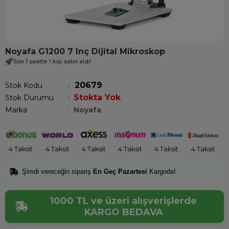
Noyafa G1200 7 Inç Dijital Mikroskop
Son 1 saatte
1
kişi satın aldı!
20679
Stok Kodu
Stokta Yok
Stok Durumu
:
Marka
:
Noyafa
4 Taksit
4 Taksit
4 Taksit
4 Taksit
4 Taksit
4 Taksit
Şimdi vereceğin sipariş
En Geç Pazartesi
Kargoda!
1000 TL ve üzeri alışverişlerde
KARGO BEDAVA