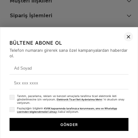
Müşteri İlişkileri
Sipariş İşlemleri
Bize Ulaşın
BÜLTENE ABONE OL
+90 (850) 473 08 08
Telefon numaranı girerek sana özel kampanyalardan haberdar
ol.
Tevfik Bey Mah. Dr. Ali Demir Cd. No:51 Kat:2 Kobi İş Merkezi
Küçükçekmece / İstanbul
Tanıtım, pazarlama, reklam ve benzeri amaçlarla tarafıma ticari elektronik ileti
gönderilmesine izin veriyorum.
'ni okudum onay
Elektronik Ticari İleti Aydınlatma Metni
veriyorum.
Paylaştığım bilgilerin
KVKK kapsamında tarafınızca korunmasını, sms ve WhatsApp
kabul ediyorum.
üzerinden bilgilendirmeleri almayı
© 2008 - 2026
merterelektronik.com
Whatsapp
- Tüm Hakları Saklıdır. Kredi kartı bilgileriniz 256bit SSL sertifikası ile
GÖNDER
korunmaktadır.