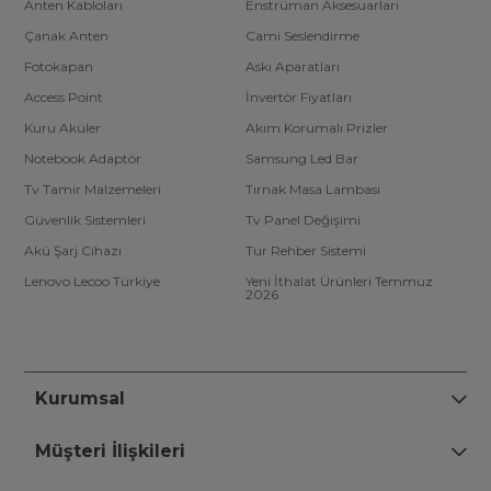
Anten Kabloları
Enstrüman Aksesuarları
Çanak Anten
Cami Seslendirme
Fotokapan
Askı Aparatları
Access Point
İnvertör Fiyatları
Kuru Aküler
Akım Korumalı Prizler
Notebook Adaptör
Samsung Led Bar
Tv Tamir Malzemeleri
Tırnak Masa Lambası
Güvenlik Sistemleri
Tv Panel Değişimi
Akü Şarj Cihazı
Tur Rehber Sistemi
Lenovo Lecoo Türkiye
Yeni İthalat Ürünleri Temmuz
2026
Kurumsal
Müşteri İlişkileri