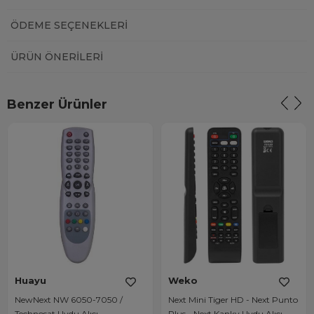
ÖDEME SEÇENEKLERI
ÜRÜN ÖNERILERI
Benzer Ürünler
Huayu
Weko
NewNext NW 6050-7050 /
Next Mini Tiger HD - Next Punto
Technosat Uydu Alıcı
Plus - Next Kanky Uydu Alıcı