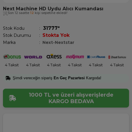
Next Machine HD Uydu Alıcı Kumandası
Son 12 saatte
12
kişi sepetine ekledi!
31777*
Stok Kodu
Stokta Yok
Stok Durumu
:
Marka
:
Next-Nextstar
4 Taksit
4 Taksit
4 Taksit
4 Taksit
4 Taksit
4 Taksit
Şimdi vereceğin sipariş
En Geç Pazartesi
Kargoda!
1000 TL ve üzeri alışverişlerde
KARGO BEDAVA