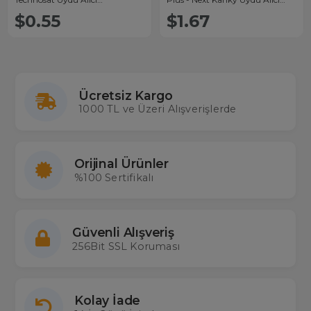
Kumandası
Kumandası
$0.55
$1.67
Ücretsiz Kargo
1000 TL ve Üzeri Alışverişlerde
Orijinal Ürünler
%100 Sertifikalı
Güvenli Alışveriş
256Bit SSL Koruması
Kolay İade