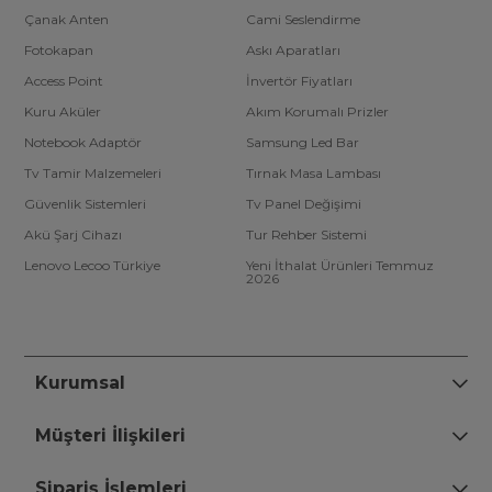
Çanak Anten
Cami Seslendirme
Fotokapan
Askı Aparatları
Access Point
İnvertör Fiyatları
Kuru Aküler
Akım Korumalı Prizler
Notebook Adaptör
Samsung Led Bar
Tv Tamir Malzemeleri
Tırnak Masa Lambası
Güvenlik Sistemleri
Tv Panel Değişimi
Akü Şarj Cihazı
Tur Rehber Sistemi
Lenovo Lecoo Türkiye
Yeni İthalat Ürünleri Temmuz
2026
Kurumsal
Müşteri İlişkileri
Sipariş İşlemleri