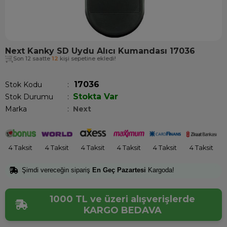
Next Kanky SD Uydu Alıcı Kumandası 17036
Son 12 saatte
12
kişi sepetine ekledi!
17036
Stok Kodu
Stokta Var
Stok Durumu
:
Marka
:
Next
4 Taksit
4 Taksit
4 Taksit
4 Taksit
4 Taksit
4 Taksit
Şimdi vereceğin sipariş
En Geç Pazartesi
Kargoda!
1000 TL ve üzeri alışverişlerde
KARGO BEDAVA