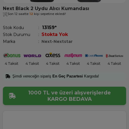
Next Black 2 Uydu Alıcı Kumandası
Son 12 saatte
12
kişi sepetine ekledi!
13159*
Stok Kodu
Stokta Yok
Stok Durumu
:
Marka
:
Next-Nextstar
4 Taksit
4 Taksit
4 Taksit
4 Taksit
4 Taksit
4 Taksit
Şimdi vereceğin sipariş
En Geç Pazartesi
Kargoda!
1000 TL ve üzeri alışverişlerde
KARGO BEDAVA