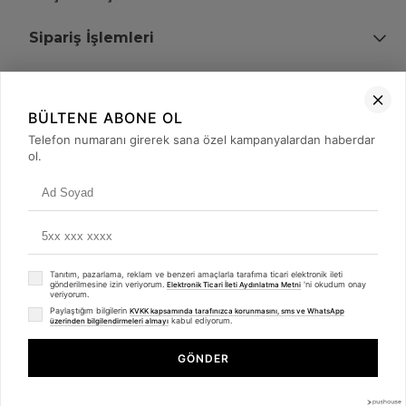
Sipariş İşlemleri
Bize Ulaşın
BÜLTENE ABONE OL
+90 (850) 473 08 08
Telefon numaranı girerek sana özel kampanyalardan haberdar
ol.
Tevfik Bey Mah. Dr. Ali Demir Cd. No:51 Kat:2 Kobi İş Merkezi
Küçükçekmece / İstanbul
Tanıtım, pazarlama, reklam ve benzeri amaçlarla tarafıma ticari elektronik ileti
gönderilmesine izin veriyorum.
'ni okudum onay
Elektronik Ticari İleti Aydınlatma Metni
veriyorum.
Paylaştığım bilgilerin
KVKK kapsamında tarafınızca korunmasını, sms ve WhatsApp
kabul ediyorum.
üzerinden bilgilendirmeleri almayı
© 2008 - 2026
merterelektronik.com
Whatsapp
- Tüm Hakları Saklıdır. Kredi kartı bilgileriniz 256bit SSL sertifikası ile
GÖNDER
korunmaktadır.