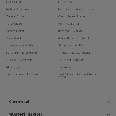
Tv Led Bar
IP Tv Box
Anten Kabloları
Enstrüman Aksesuarları
Çanak Anten
Cami Seslendirme
Fotokapan
Askı Aparatları
Access Point
İnvertör Fiyatları
Kuru Aküler
Akım Korumalı Prizler
Notebook Adaptör
Samsung Led Bar
Tv Tamir Malzemeleri
Tırnak Masa Lambası
Güvenlik Sistemleri
Tv Panel Değişimi
Akü Şarj Cihazı
Tur Rehber Sistemi
Lenovo Lecoo Türkiye
Yeni İthalat Ürünleri Temmuz
2026
Kurumsal
Müşteri İlişkileri