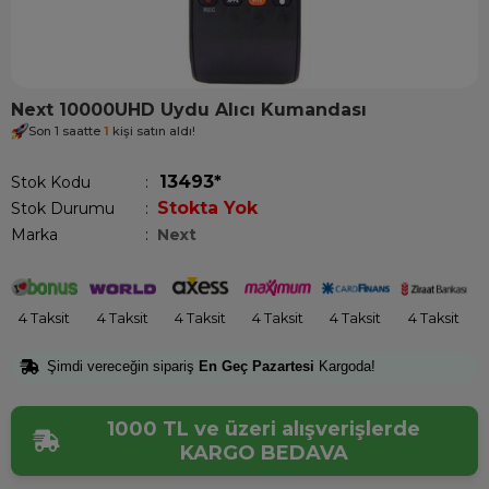
Next 10000UHD Uydu Alıcı Kumandası
Son 1 saatte
1
kişi satın aldı!
13493*
Stok Kodu
Stokta Yok
Stok Durumu
:
Marka
:
Next
4 Taksit
4 Taksit
4 Taksit
4 Taksit
4 Taksit
4 Taksit
Şimdi vereceğin sipariş
En Geç Pazartesi
Kargoda!
1000 TL ve üzeri alışverişlerde
KARGO BEDAVA