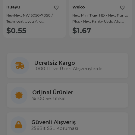
Huayu
Weko
NewNext NW 6050-7050 /
Next Mini Tiger HD - Next Punto
Technosat Uydu Alıcı
Plus - Next Kanky Uydu Alıcı
Kumandası
Kumandası
$0.55
$1.67
Ücretsiz Kargo
1000 TL ve Üzeri Alışverişlerde
Orijinal Ürünler
%100 Sertifikalı
Güvenli Alışveriş
256Bit SSL Koruması