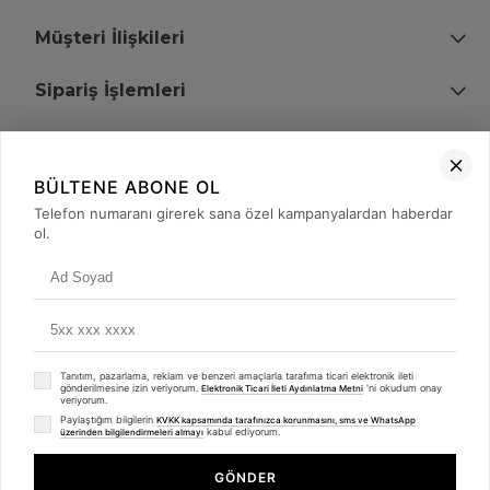
Müşteri İlişkileri
Sipariş İşlemleri
Bize Ulaşın
BÜLTENE ABONE OL
+90 (850) 473 08 08
Telefon numaranı girerek sana özel kampanyalardan haberdar
ol.
Tevfik Bey Mah. Dr. Ali Demir Cd. No:51 Kat:2 Kobi İş Merkezi
Küçükçekmece / İstanbul
Tanıtım, pazarlama, reklam ve benzeri amaçlarla tarafıma ticari elektronik ileti
gönderilmesine izin veriyorum.
'ni okudum onay
Elektronik Ticari İleti Aydınlatma Metni
veriyorum.
Paylaştığım bilgilerin
KVKK kapsamında tarafınızca korunmasını, sms ve WhatsApp
kabul ediyorum.
üzerinden bilgilendirmeleri almayı
© 2008 - 2026
merterelektronik.com
Whatsapp
- Tüm Hakları Saklıdır. Kredi kartı bilgileriniz 256bit SSL sertifikası ile
GÖNDER