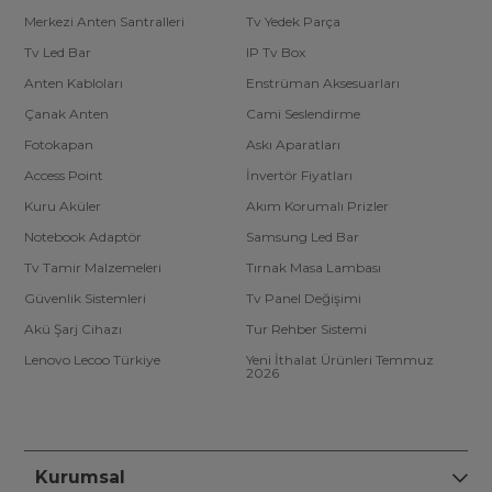
Merkezi Anten Santralleri
Tv Yedek Parça
Tv Led Bar
IP Tv Box
Anten Kabloları
Enstrüman Aksesuarları
Çanak Anten
Cami Seslendirme
Fotokapan
Askı Aparatları
Access Point
İnvertör Fiyatları
Kuru Aküler
Akım Korumalı Prizler
Notebook Adaptör
Samsung Led Bar
Tv Tamir Malzemeleri
Tırnak Masa Lambası
Güvenlik Sistemleri
Tv Panel Değişimi
Akü Şarj Cihazı
Tur Rehber Sistemi
Lenovo Lecoo Türkiye
Yeni İthalat Ürünleri Temmuz
2026
Kurumsal