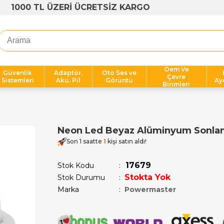
1000 TL ÜZERİ ÜCRETSİZ KARGO
Oem Ve
Güvenlik
Adaptör,
Oto Ses ve
Çevre
Sistemleri
Akü, Pil
Görüntü
Ay
Birimleri
Neon Led Beyaz Alüminyum Sonla
Son 1 saatte
1
kişi satın aldı!
17679
Stok Kodu
Stokta Yok
Stok Durumu
:
Marka
:
Powermaster