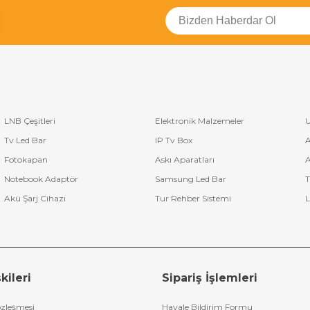
LNB Çeşitleri
Elektronik Malzemeler
U
Tv Led Bar
IP Tv Box
A
Fotokapan
Askı Aparatları
A
Notebook Adaptör
Samsung Led Bar
T
Akü Şarj Cihazı
Tur Rehber Sistemi
L
kileri
Sipariş İşlemleri
özleşmesi
Havale Bildirim Formu