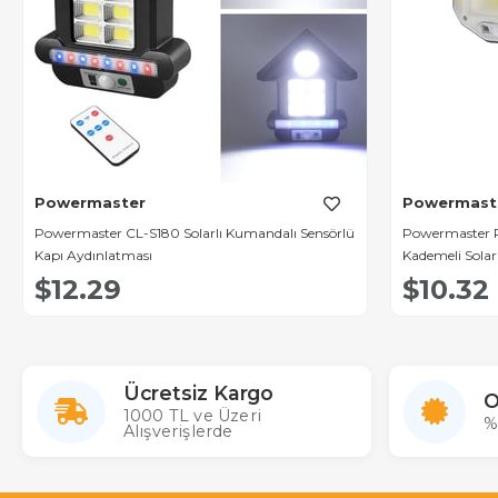
Powermaster
Powermast
Powermaster CL-S180 Solarlı Kumandalı Sensörlü
Powermaster P
Kapı Aydınlatması
Kademeli Sola
$12.29
$10.32
Ücretsiz Kargo
O
1000 TL ve Üzeri
%
Alışverişlerde