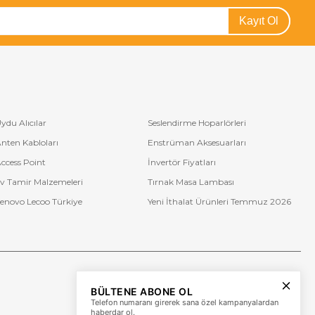
Kayıt Ol
ydu Alıcılar
Seslendirme Hoparlörleri
nten Kabloları
Enstrüman Aksesuarları
ccess Point
İnvertör Fiyatları
v Tamir Malzemeleri
Tırnak Masa Lambası
enovo Lecoo Türkiye
Yeni İthalat Ürünleri Temmuz 2026
Bize Ulaşın
BÜLTENE ABONE OL
+90 (850) 473 08 08
Telefon numaranı girerek sana özel kampanyalardan
haberdar ol.