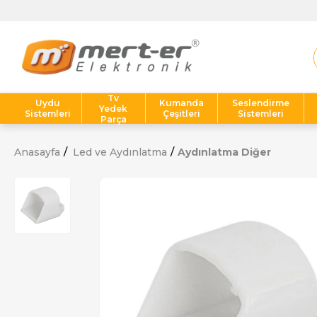
Tv
Uydu
Kumanda
Seslendirme
Yedek
Sistemleri
Çeşitleri
Sistemleri
Parça
Anasayfa
Led ve Aydınlatma
Aydınlatma Diğer