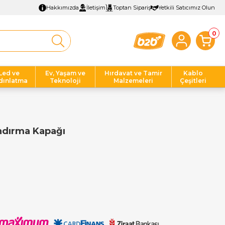
Hakkımızda
İletişim
Toptan Sipariş
Yetkili Satıcımız Olun
0
Led ve
Ev, Yaşam ve
Hırdavat ve Tamir
Kablo
dınlatma
Teknoloji
Malzemeleri
Çeşitleri
ndırma Kapağı