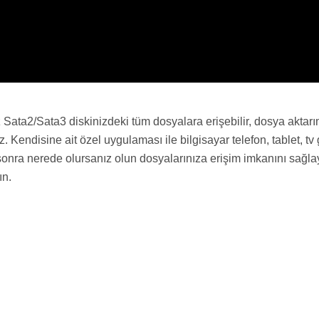
ta2/Sata3 diskinizdeki tüm dosyalara erişebilir, dosya aktarımı 
iz. Kendisine ait özel uygulaması ile bilgisayar telefon, tablet,
 sonra nerede olursanız olun dosyalarınıza erişim imkanını sağlaya
ın.