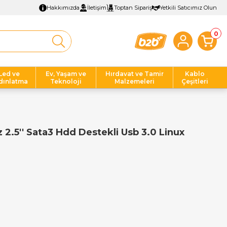
Hakkımızda
İletişim
Toptan Sipariş
Yetkili Satıcımız Olun
0
Led ve
Ev, Yaşam ve
Hırdavat ve Tamir
Kablo
dınlatma
Teknoloji
Malzemeleri
Çeşitleri
z 2.5'' Sata3 Hdd Destekli Usb 3.0 Linux