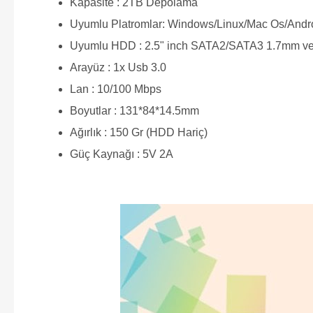
Kapasite : 2TB Depolama
Uyumlu Platromlar: Windows/Linux/Mac Os/Andro
Uyumlu HDD : 2.5" inch SATA2/SATA3 1.7mm v
Arayüz : 1x Usb 3.0
Lan : 10/100 Mbps
Boyutlar : 131*84*14.5mm
Ağırlık : 150 Gr (HDD Hariç)
Güç Kaynağı : 5V 2A