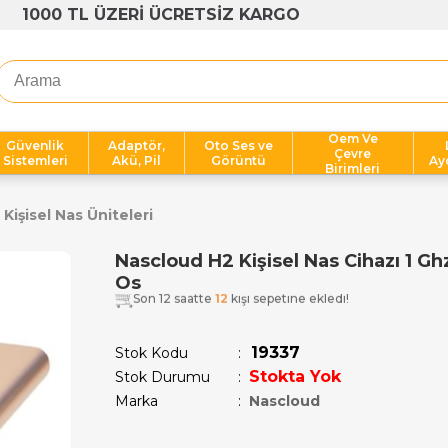
1000 TL ÜZERİ ÜCRETSİZ KARGO
Oem Ve
Güvenlik
Adaptör,
Oto Ses ve
Çevre
Sistemleri
Akü, Pil
Görüntü
Ay
Birimleri
Kişisel Nas Üniteleri
Nascloud H2 Kişisel Nas Cihazı 1 Gh
Os
Son 12 saatte
12
kişi sepetine ekledi!
19337
Stok Kodu
Stokta Yok
Stok Durumu
:
Marka
:
Nascloud