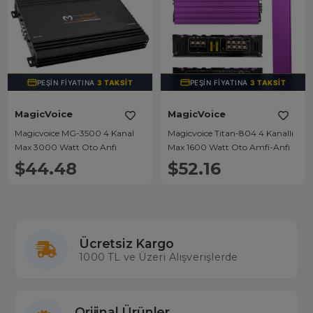
PEŞIN FIYATINA
3 TAKSIT
PEŞIN FIYATINA
3 TAKSIT
MagicVoice
MagicVoice
Magicvoice MG-3500 4 Kanal
Magicvoice Titan-804 4 Kanallı
Max 3000 Watt Oto Anfi
Max 1600 Watt Oto Amfi-Anfi
$44.48
$52.16
Ücretsiz Kargo
1000 TL ve Üzeri Alışverişlerde
Orijinal Ürünler