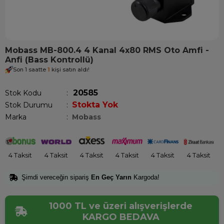
Mobass MB-800.4 4 Kanal 4x80 RMS Oto Amfi -
Anfi (Bass Kontrollü)
Son 1 saatte
1
kişi satın aldı!
20585
Stok Kodu
Stokta Yok
Stok Durumu
:
Marka
:
Mobass
4 Taksit
4 Taksit
4 Taksit
4 Taksit
4 Taksit
4 Taksit
Şimdi vereceğin sipariş
En Geç Yarın
Kargoda!
1000 TL ve üzeri alışverişlerde
KARGO BEDAVA