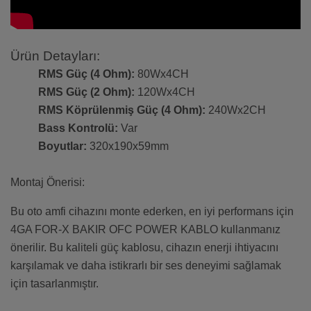
Ürün Detayları:
RMS Güç (4 Ohm):
80Wx4CH
RMS Güç (2 Ohm):
120Wx4CH
RMS Köprülenmiş Güç (4 Ohm):
240Wx2CH
Bass Kontrolü:
Var
Boyutlar:
320x190x59mm
Montaj Önerisi:
Bu oto amfi cihazını monte ederken, en iyi performans için
4GA FOR-X BAKIR OFC POWER KABLO kullanmanız
önerilir. Bu kaliteli güç kablosu, cihazın enerji ihtiyacını
karşılamak ve daha istikrarlı bir ses deneyimi sağlamak
için tasarlanmıştır.