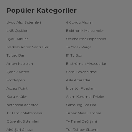
Popüler Kategoriler
Uydu Alıcı Sistemleri
4K Uydu Alıcılar
LNB Çeşitleri
Elektronik Malzemeler
Uydu Alıcılar
Seslendirme Hoparlörleri
Merkezi Anten Santralleri
Tv Yedek Parça
Tv Led Bar
IP Tv Box
Anten Kabloları
Enstrüman Aksesuarları
Çanak Anten
Cami Seslendirme
Fotokapan
Askı Aparatları
Access Point
İnvertör Fiyatları
Kuru Aküler
Akım Korumalı Prizler
Notebook Adaptör
Samsung Led Bar
Tv Tamir Malzemeleri
Tırnak Masa Lambası
Güvenlik Sistemleri
Tv Panel Değişimi
Akü Şarj Cihazı
Tur Rehber Sistemi