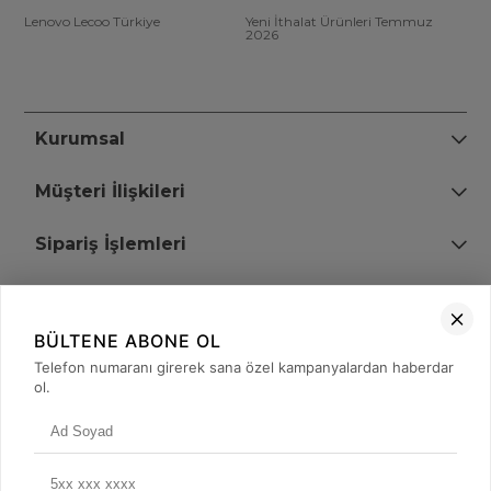
Lenovo Lecoo Türkiye
Yeni İthalat Ürünleri Temmuz
2026
Kurumsal
Müşteri İlişkileri
Sipariş İşlemleri
Bize Ulaşın
BÜLTENE ABONE OL
+90 (850) 473 08 08
Telefon numaranı girerek sana özel kampanyalardan haberdar
ol.
Tevfik Bey Mah. Dr. Ali Demir Cd. No:51 Kat:2 Kobi İş Merkezi
Küçükçekmece / İstanbul