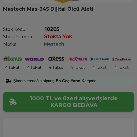
Mastech Mas-345 Dijital Ölçü Aleti
Son 1 saatte
1
kişi satın aldı!
10205
Stok Kodu
Stokta Yok
Stok Durumu
:
Marka
:
Mastech
4 Taksit
4 Taksit
4 Taksit
4 Taksit
4 Taksit
4 Taksit
Şimdi vereceğin sipariş
En Geç Yarın
Kargoda!
1000 TL ve üzeri alışverişlerde
KARGO BEDAVA