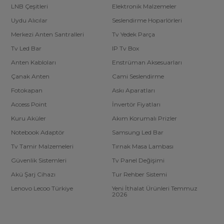
LNB Çeşitleri
Elektronik Malzemeler
Uydu Alıcılar
Seslendirme Hoparlörleri
Merkezi Anten Santralleri
Tv Yedek Parça
Tv Led Bar
IP Tv Box
Anten Kabloları
Enstrüman Aksesuarları
Çanak Anten
Cami Seslendirme
Fotokapan
Askı Aparatları
Access Point
İnvertör Fiyatları
Kuru Aküler
Akım Korumalı Prizler
Notebook Adaptör
Samsung Led Bar
Tv Tamir Malzemeleri
Tırnak Masa Lambası
Güvenlik Sistemleri
Tv Panel Değişimi
Akü Şarj Cihazı
Tur Rehber Sistemi
Lenovo Lecoo Türkiye
Yeni İthalat Ürünleri Temmuz
2026