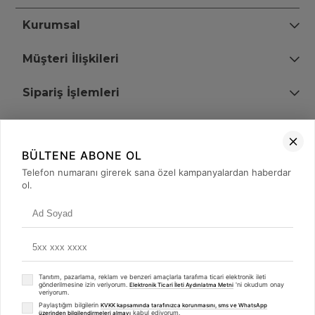
Kurumsal
Müşteri İlişkileri
Sipariş İşlemleri
Bize Ulaşın
BÜLTENE ABONE OL
+90 (850) 473 08 08
Telefon numaranı girerek sana özel kampanyalardan haberdar
ol.
Tevfik Bey Mah. Dr. Ali Demir Cd. No:51 Kat:2 Kobi İş Merkezi
Küçükçekmece / İstanbul
Tanıtım, pazarlama, reklam ve benzeri amaçlarla tarafıma ticari elektronik ileti
gönderilmesine izin veriyorum.
'ni okudum onay
Elektronik Ticari İleti Aydınlatma Metni
veriyorum.
Paylaştığım bilgilerin
KVKK kapsamında tarafınızca korunmasını, sms ve WhatsApp
kabul ediyorum.
üzerinden bilgilendirmeleri almayı