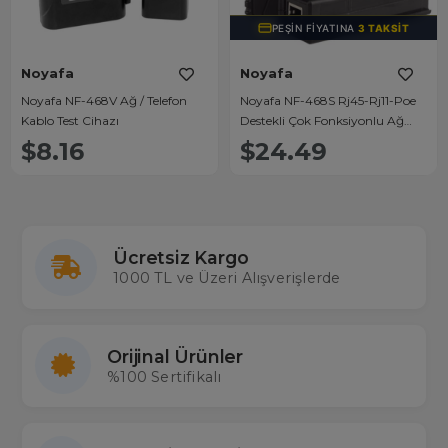
PEŞIN FIYATINA
3 TAKSIT
Noyafa
Noyafa
Noyafa NF-468V Ağ / Telefon
Noyafa NF-468S Rj45-Rj11-Poe
Kablo Test Cihazı
Destekli Çok Fonksiyonlu Ağ
Telefon Kablosu Test Cihazı
$8.16
$24.49
Ücretsiz Kargo
1000 TL ve Üzeri Alışverişlerde
Orijinal Ürünler
%100 Sertifikalı